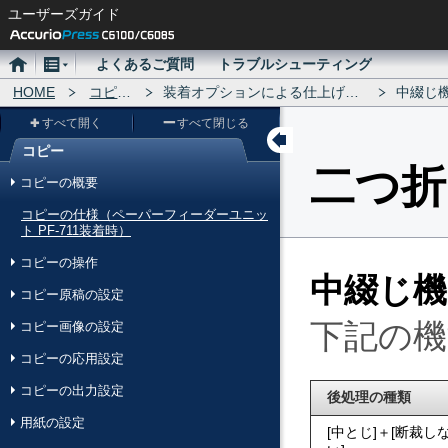
ユーザーズガイド
ホ
メ
よくあるご質問
トラブルシューティング
ー
HOME
ニ
コピー
装着オプションによる仕上げ設定
中綴じ機 
ム
ュ
すべて開く
すべて閉じる
ー
コピー
メ
二つ折
コピーの概要
ニ
コピーの仕様（ペーパーフィーダーユニッ
ュ
ト PF-711装着時）
ー
コピーの操作
中綴じ機 
コピー原稿の設定
下記の機
コピー画像の設定
コピーの応用設定
コピーの出力設定
後処理の種類
用紙の設定
中とじ
＋
断裁し