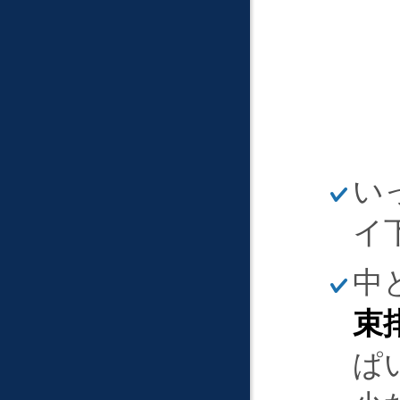
ほ
い
そ
く
イ
ほ
中
そ
く
束
ぱ