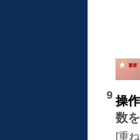
重要
操
数
重ね