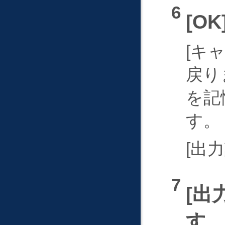
OK
キ
戻り
を記
す。
出力
出
す