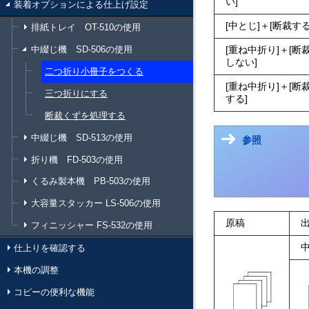
い
装着オプションによる仕上げ設定
中とじ
＋
断裁す
排紙トレイ OT-510の使用
中綴じ機 SD-506の使用
重ね中折り
＋
断
しない
二つ折り小冊子をつくる
重ね中折り
＋
断
三つ折りにする
する
断裁くずを処理する
中綴じ機 SD-513の使用
参照
折り機 FD-503の使用
くるみ製本機 PB-503の使用
大容量スタッカー LS-506の使用
原稿
フィニッシャー FS-532の使用
仕上りを確認する
本機の調整
コピーの便利な機能