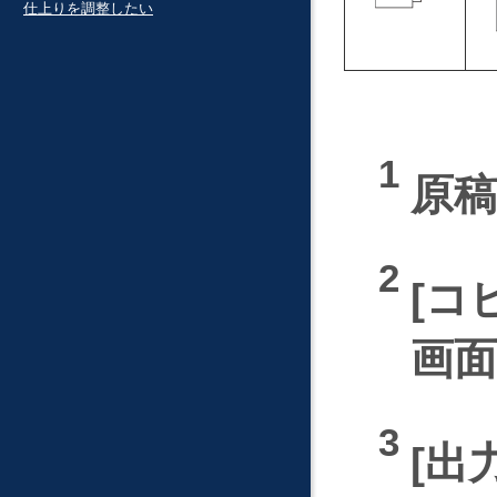
仕上りを調整したい
原
コ
画
出