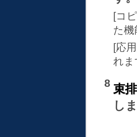
コ
た機
応用
れま
束
し