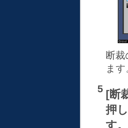
断裁
ます
断
押
す