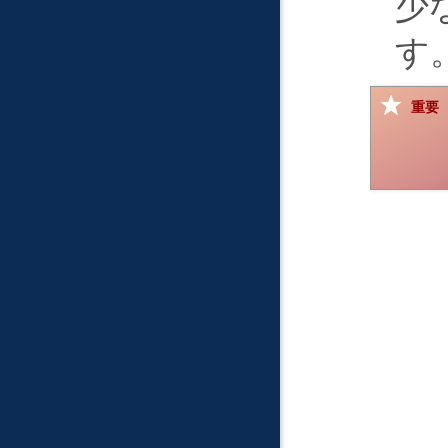
少
す
重要