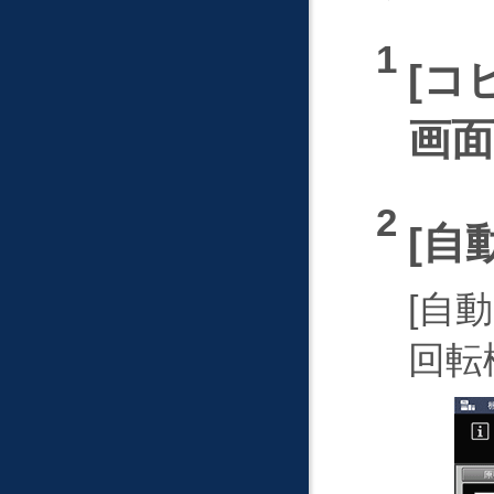
コ
画
自
自動
回転