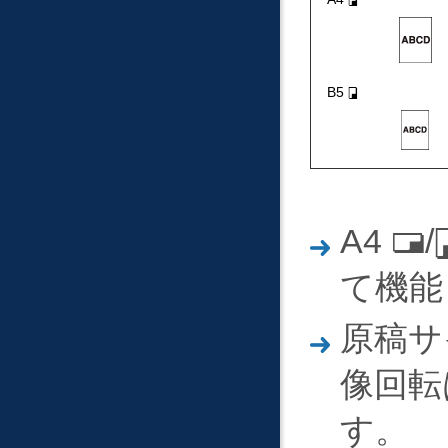
こ
つ
う
し
B5
よ
こ
つ
う
し
ぜ
た
A4
/
ん
て
て
つ
て機能
い
う
し
ぜ
原稿サ
ん
て
像回転
い
す。