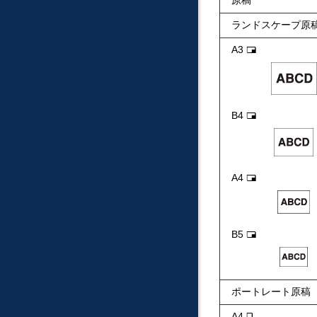
原稿
ランドスケープ原
A3
た
て
つ
う
し
B4
た
て
つ
う
し
A4
た
て
つ
う
し
B5
た
て
つ
う
し
ポートレート原稿
A4
よ