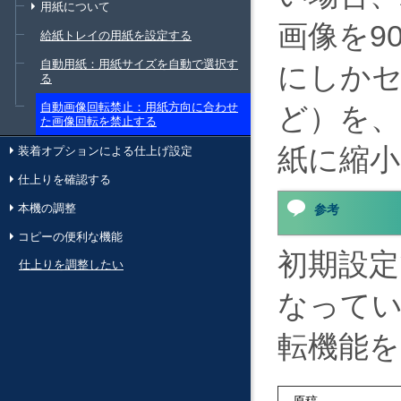
用紙について
画像を9
給紙トレイの用紙を設定する
自動用紙：用紙サイズを自動で選択す
にしかセ
る
自動画像回転禁止：用紙方向に合わせ
ど）を
た画像回転を禁止する
紙に縮
装着オプションによる仕上げ設定
仕上りを確認する
本機の調整
参考
コピーの便利な機能
初期設定
仕上りを調整したい
なってい
転機能を