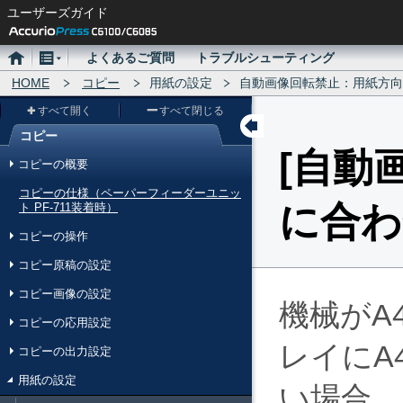
ユーザーズガイド
ホ
メ
よくあるご質問
トラブルシューティング
ー
HOME
ニ
コピー
用紙の設定
自動画像回転禁止：用紙方向
ム
ュ
すべて開く
すべて閉じる
ー
コピー
メ
自動
コピーの概要
ニ
コピーの仕様（ペーパーフィーダーユニッ
ュ
に合わ
ト PF-711装着時）
ー
コピーの操作
コピー原稿の設定
コピー画像の設定
機械がA
コピーの応用設定
レイにA
コピーの出力設定
用紙の設定
い場合、