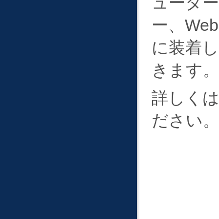
ューター
ー、We
に装着し
きます
詳しく
ださい