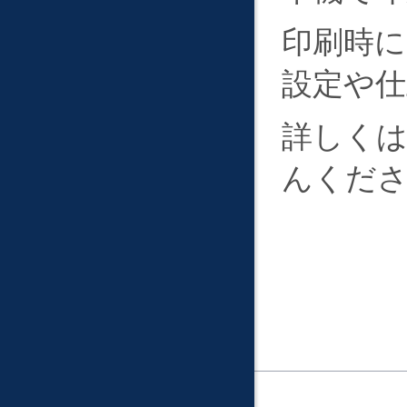
印刷時
設定や仕
詳しく
んくだ