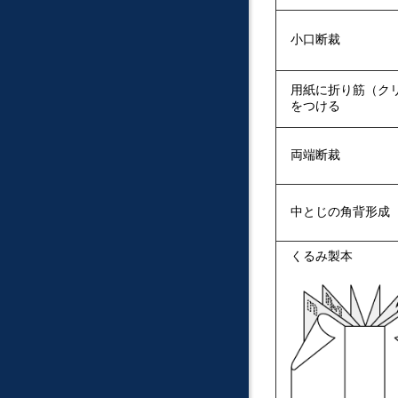
小口断裁
用紙に折り筋（ク
をつける
両端断裁
中とじの角背形成
くるみ製本