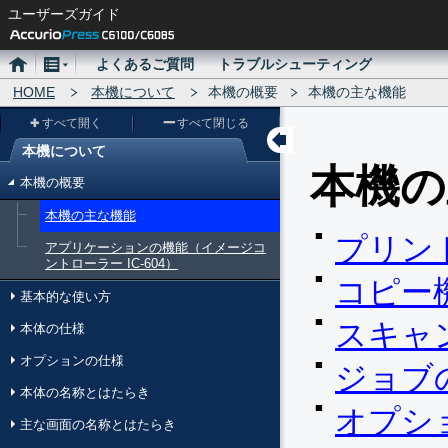
ユーザーズガイド
ホ
メ
よくあるご質問
トラブルシューティング
ー
HOME
ニ
本機について
本機の概要
本機の主な機能
ム
ュ
すべて開く
すべて閉じる
ー
本機について
メ
本機の
本機の概要
ニ
本機の主な機能
ュ
プリン
アプリケーションの機能（イメージコ
ー
ントローラー IC-604）
コピー
基本的な使い方
スキャ
本体の仕様
オプションの仕様
ジョブ
本体の名称とはたらき
オプシ
主な画面の名称とはたらき