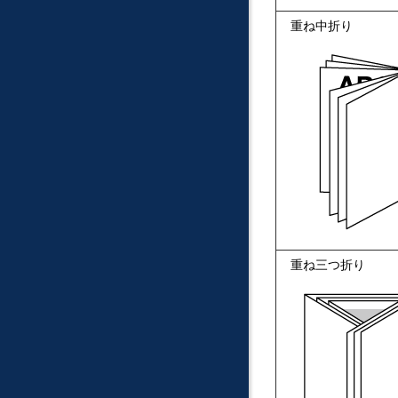
重ね中折り
重ね三つ折り