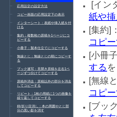
イン
応用設定の設定方法
紙や挿
コピー画面の応用設定下の表示
インターシート：表紙や挿入紙を付
集約
ける
集約：複数枚の原稿を1ページにコ
コピー
ピーする
小冊子：製本仕立てにコピーする
小冊
無線とじ：無線とじの順にコピーす
る
する
を
ブック連写：見開き原稿を左右1ペ
ージずつ分けてコピーする
無線
原稿外消去：原稿以外の部分を消去
してコピーする
コピー
リピート：1枚の用紙に1つの画像を
繰り返してコピーする
ブッ
枠/折り目消し：本の周囲やとじ部
分の黒い影を消す