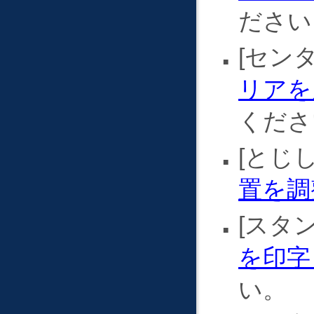
ださい
セン
リアを
くださ
とじ
置を調
スタ
を印字
い。