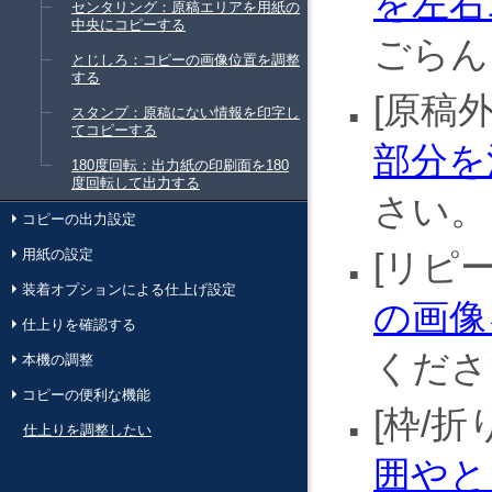
を左右
センタリング：原稿エリアを用紙の
中央にコピーする
ごらん
とじしろ：コピーの画像位置を調整
する
原稿
スタンプ：原稿にない情報を印字し
てコピーする
部分を
180度回転：出力紙の印刷面を180
度回転して出力する
さい。
コピーの出力設定
用紙の設定
リピ
装着オプションによる仕上げ設定
の画像
仕上りを確認する
くださ
本機の調整
コピーの便利な機能
枠/折
仕上りを調整したい
囲やと