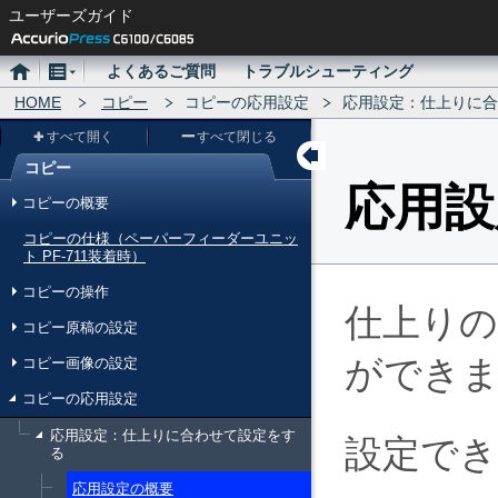
ユーザーズガイド
ホ
メ
よくあるご質問
トラブルシューティング
ー
HOME
ニ
コピー
コピーの応用設定
応用設定：仕上りに合
ム
ュ
すべて開く
すべて閉じる
ー
コピー
メ
応用設
コピーの概要
ニ
コピーの仕様（ペーパーフィーダーユニッ
ュ
ト PF-711装着時）
ー
コピーの操作
仕上り
コピー原稿の設定
ができ
コピー画像の設定
コピーの応用設定
応用設定：仕上りに合わせて設定をす
設定で
る
応用設定の概要