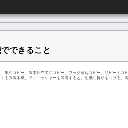
能でできること
ー、集約コピー、製本仕立てにコピー、ブック連写コピー、リピートコ
、くるみ製本機、フィニッシャーを装着すると、用紙に折りをつける、