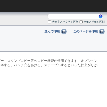
検
索:
大文字と小文字を区別
全角と半角を区別
選んで印刷
このページを印刷
ピー、スタンプコピー等のコピー機能が使用できます。オプション
製本する、パンチ穴をあける、ステープルするといった仕上がりが