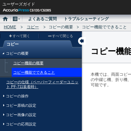
ユーザーズガイド
ホ
メ
よくあるご質問
トラブルシューティング
ー
HOME
ニ
コピー
コピーの概要
コピー機能でできること
ム
ュ
すべて開く
すべて閉じる
ー
コピー
コピー機
メ
コピーの概要
ニ
コピー機能の概要
ュ
コピー機能でできること
ー
本機では、両面コピ
の中綴じ機、折り機
コピーの仕様（ペーパーフィーダーユニッ
可能です。
ト PF-711装着時）
コピーの操作
コピー原稿の設定
コピー画像の設定
コピーの応用設定