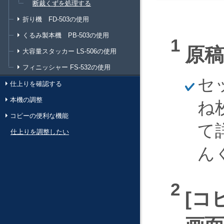
断裁くずを処理する
折り機 FD-503の使用
くるみ製本機 PB-503の使用
原
大容量スタッカー LS-506の使用
フィニッシャー FS-532の使用
ほ
セ
仕上りを確認する
そ
く
本機の調整
ね
コピーの便利な機能
て
仕上りを調整したい
ん
コ