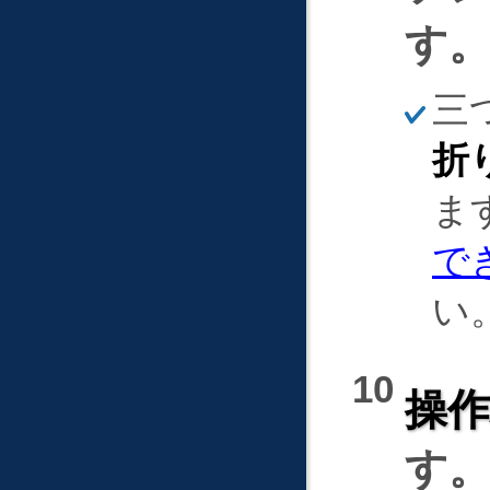
す
ほ
三
そ
く
折
ま
で
い
操
す