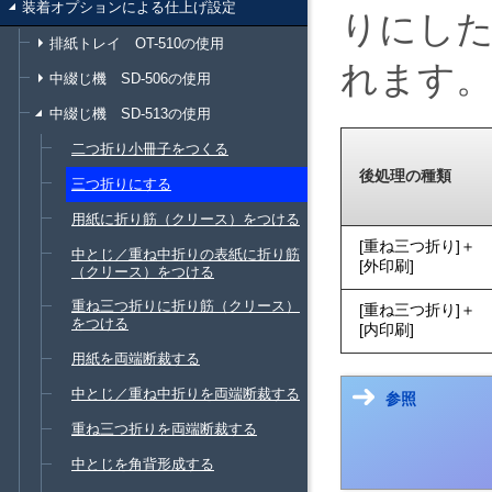
装着オプションによる仕上げ設定
りにし
排紙トレイ OT-510の使用
れます
中綴じ機 SD-506の使用
中綴じ機 SD-513の使用
二つ折り小冊子をつくる
後処理の種類
三つ折りにする
用紙に折り筋（クリース）をつける
重ね三つ折り
＋
中とじ／重ね中折りの表紙に折り筋
外印刷
（クリース）をつける
重ね三つ折りに折り筋（クリース）
重ね三つ折り
＋
をつける
内印刷
用紙を両端断裁する
中とじ／重ね中折りを両端断裁する
参照
重ね三つ折りを両端断裁する
中とじを角背形成する