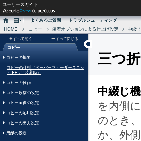
ユーザーズガイド
ホ
メ
よくあるご質問
トラブルシューティング
ー
HOME
ニ
コピー
装着オプションによる仕上げ設定
中綴じ
ム
ュ
すべて開く
すべて閉じる
ー
コピー
メ
三つ折
コピーの概要
ニ
コピーの仕様（ペーパーフィーダーユニッ
ュ
ト PF-711装着時）
ー
コピーの操作
中綴じ機 
コピー原稿の設定
を内側
コピー画像の設定
コピーの応用設定
のとき
コピーの出力設定
か、外
用紙の設定