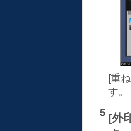
重ね
す。
外