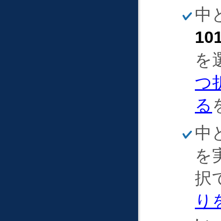
ほ
中
そ
く
10
を
つ
る
ほ
中
そ
く
を
択
り