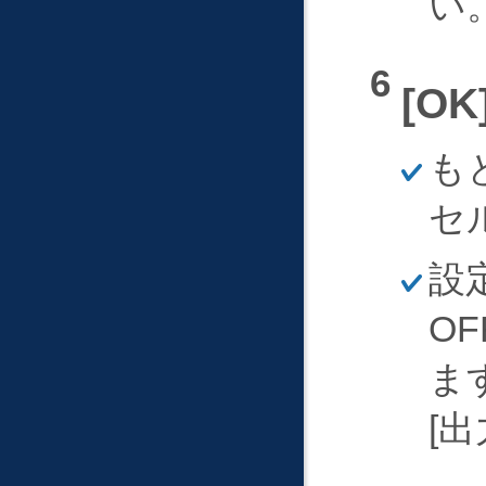
い
OK
ほ
も
そ
く
セ
ほ
設
そ
く
O
ま
出