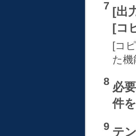
出
コ
コ
た機
必
件
テ