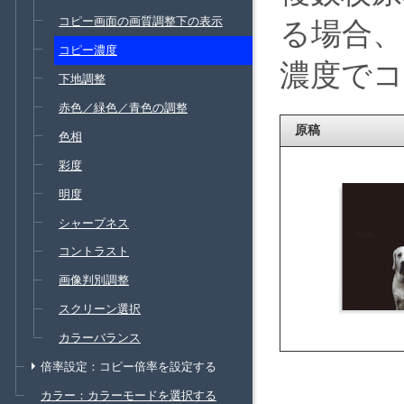
コピー画面の画質調整下の表示
る場合、
コピー濃度
濃度で
下地調整
赤色／緑色／青色の調整
原稿
色相
彩度
明度
シャープネス
コントラスト
画像判別調整
スクリーン選択
カラーバランス
倍率設定：コピー倍率を設定する
カラー：カラーモードを選択する