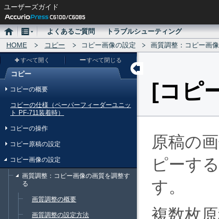
ユーザーズガイド
ホ
メ
よくあるご質問
トラブルシューティング
ー
HOME
ニ
コピー
コピー画像の設定
画質調整：コピー画像
ム
ュ
すべて開く
すべて閉じる
ー
コピー
メ
コピ
コピーの概要
ニ
コピーの仕様（ペーパーフィーダーユニッ
ュ
ト PF-711装着時）
ー
コピーの操作
原稿の
コピー原稿の設定
ピーす
コピー画像の設定
画質調整：コピー画像の画質を調整す
す。
る
画質調整の概要
複数枚原
画質調整の設定方法