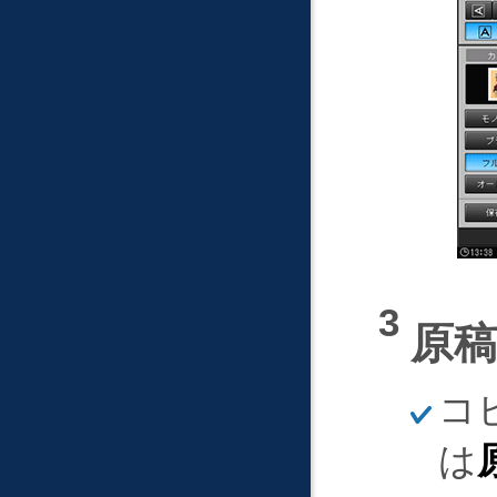
原
ほ
コ
そ
く
は