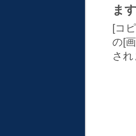
ま
コ
の
画
され