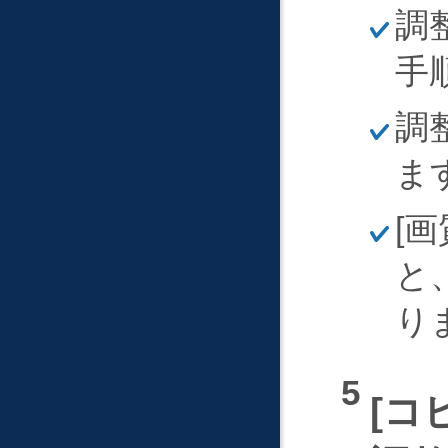
ほ
調
そ
く
手
ほ
調
そ
く
ま
ほ
画
そ
く
と
り
コ