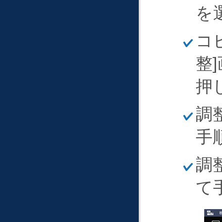
く
を
ほ
コ
そ
く
整
押
ほ
調
そ
く
手
ほ
調
そ
く
て