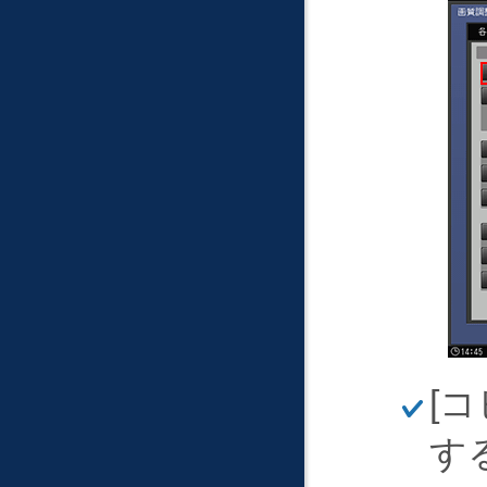
ほ
コ
そ
く
す