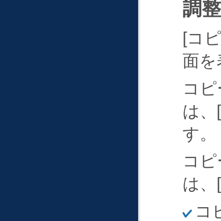
調
コピ
面を
コピ
は、
す。
コピ
は、
ほ
コ
そ