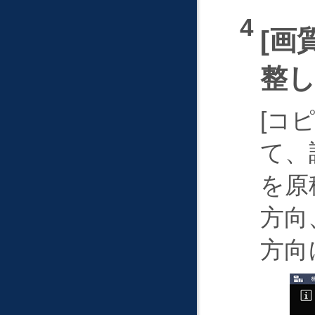
画
整
コピ
て、
を原
方向
方向