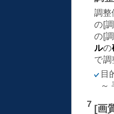
調整
の
の
ル
の
で調
ほ
目
そ
く
～
画