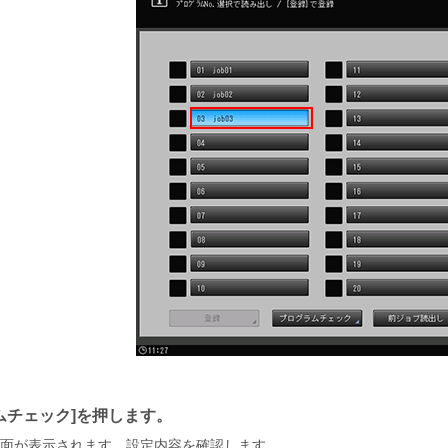
ムチェック
を押します。
面が表示されます。設定内容を確認します。