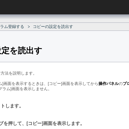
ラム登録する
コピーの設定を読出す
設定を読出す
す方法を説明します。
ム
画面を表示するときは、
コピー
画面を表示してから
操作パネル
の
プ
グラム
画面を表示しません。
ットします。
ブを押して、
コピー
画面を表示します。