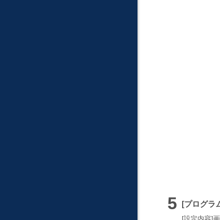
プログラ
設定内容
画