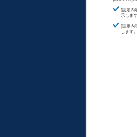
ほ
設定内
そ
示しま
く
ほ
設定内
そ
します
く