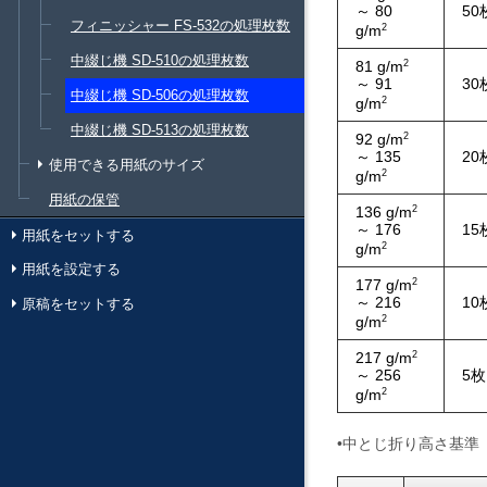
～ 80
50
フィニッシャー FS-532の処理枚数
g/m
2
中綴じ機 SD-510の処理枚数
81 g/m
2
～ 91
30
中綴じ機 SD-506の処理枚数
g/m
2
中綴じ機 SD-513の処理枚数
92 g/m
2
～ 135
20
使用できる用紙のサイズ
g/m
2
用紙の保管
136 g/m
2
～ 176
15
用紙をセットする
g/m
2
用紙を設定する
177 g/m
2
～ 216
10
原稿をセットする
g/m
2
217 g/m
2
～ 256
5枚
g/m
2
•中とじ折り高さ基準