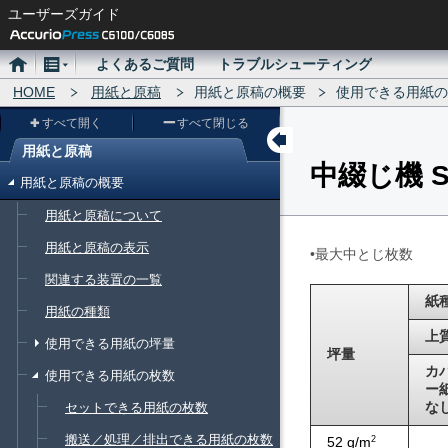
ユーザーズガイド
ホ
メ
よくあるご質問
トラブルシューティング
ー
HOME
ニ
用紙と原稿
用紙と原稿の概要
使用できる用紙の
ム
ュ
すべて開く
すべて閉じる
ー
用紙と原稿
中綴じ機 S
メ
用紙と原稿の概要
ニ
用紙と原稿について
ュ
用紙と原稿の表示
ー
•最大中とじ枚数
関連する装置の一覧
紙
用紙の種類
上
使用できる用紙の坪量
坪量
カ
使用できる用紙の枚数
ー
な
セットできる用紙の枚数
搬送／処理／排出できる用紙の枚数
52 g/m
2