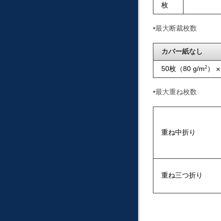
枚
•最大断裁枚数
カバー紙なし
50枚（80 g/m
2
）
•最大重ね枚数
重ね中折り
重ね三つ折り