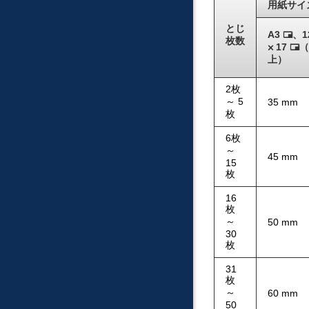
用紙サイ
とじ
A3
、1
た
枚数
17
（
た
て
上）
て
つ
つ
う
う
し
2枚
し
～ 5
35 mm
枚
6枚
～
45 mm
15
枚
16
枚
～
50 mm
30
枚
31
枚
～
60 mm
50