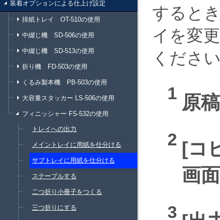
装着オプションによる仕上げ設定
すると
排紙トレイ OT-510の使用
イを変
中綴じ機 SD-506の使用
中綴じ機 SD-513の使用
くださ
折り機 FD-503の使用
くるみ製本機 PB-503の使用
原
大容量スタッカー LS-506の使用
フィニッシャー FS-532の使用
トレイへの出力
コ
メイントレイに用紙を仕分ける
サブトレイに用紙を仕分ける
画
ステープルする
二つ折り小冊子をつくる
三つ折りにする