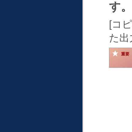
す
コ
た出
重要