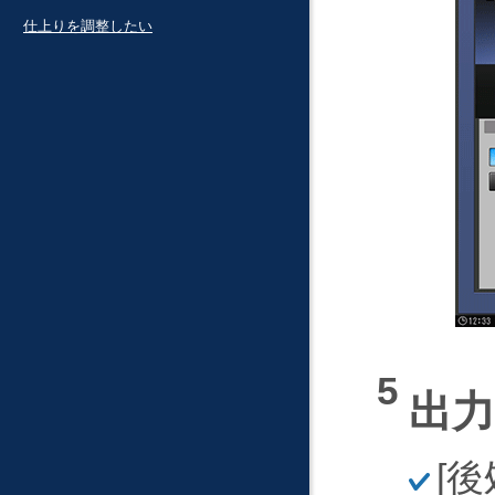
仕上りを調整したい
出
ほ
後
そ