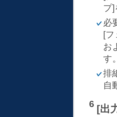
く
プ
ほ
必
そ
く
フ
お
す
ほ
排
そ
く
自
出