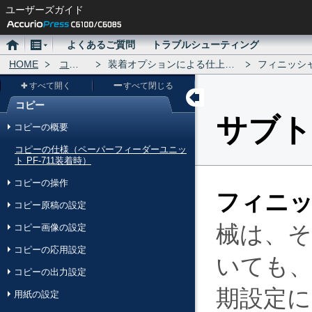
ユーザーズガイド
ホ
メ
よくあるご質問
トラブルシューティング
ー
HOME
ニ
コピー
装着オプションによる仕上げ設定
フィニッシャー 
ム
ュ
すべて開く
すべて閉じる
ー
コピー
メ
サブト
コピーの概要
ニ
コピーの仕様（ペーパーフィーダーユニッ
ュ
ト PF-711装着時）
ー
コピーの操作
フィニッシ
コピー原稿の設定
械は、
コピー画像の設定
コピーの応用設定
いても
コピーの出力設定
期設定
用紙の設定