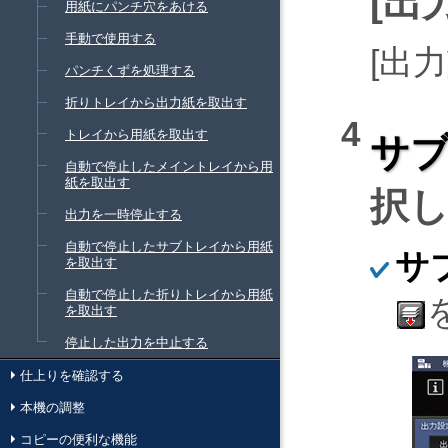
出
用紙にパンチ穴をあける
手動で使用する
出力
パンチくずを処理する
折りトレイから出力紙を取出す
トレイから用紙を取出す
サ
自動で停止したメイントレイから用
紙を取出す
択
出力を一時停止する
自動で停止したサブトレイから用紙
ほ
サ
を取出す
そ
く
自動で停止した折りトレイから用紙
を取出す
停止した出力を中止する
仕上りを確認する
本機の調整
コピーの便利な機能