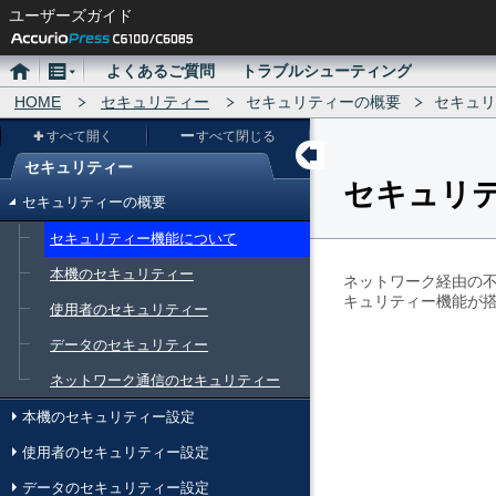
ユーザーズガイド
ホ
メ
よくあるご質問
トラブルシューティング
ー
HOME
ニ
セキュリティー
セキュリティーの概要
セキュリ
ム
ュ
すべて開く
すべて閉じる
ー
セキュリティー
セキュリ
メ
セキュリティーの概要
ニ
セキュリティー機能について
ュ
本機のセキュリティー
ー
ネットワーク経由の
キュリティー機能が
使用者のセキュリティー
データのセキュリティー
ネットワーク通信のセキュリティー
本機のセキュリティー設定
使用者のセキュリティー設定
データのセキュリティー設定