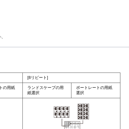
い。
8リピート
トの用紙
ランドスケープの用
ポートレートの用紙
紙選択
選択