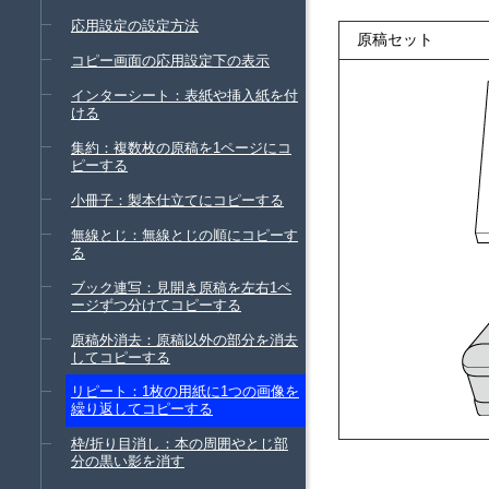
応用設定の設定方法
原稿セット
コピー画面の応用設定下の表示
インターシート：表紙や挿入紙を付
ける
集約：複数枚の原稿を1ページにコ
ピーする
小冊子：製本仕立てにコピーする
無線とじ：無線とじの順にコピーす
る
ブック連写：見開き原稿を左右1ペ
ージずつ分けてコピーする
原稿外消去：原稿以外の部分を消去
してコピーする
リピート：1枚の用紙に1つの画像を
繰り返してコピーする
枠/折り目消し：本の周囲やとじ部
分の黒い影を消す