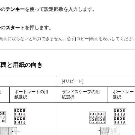
ル
の
テンキー
を使って設定部数を入力します。
ル
の
スタート
を押します。
画面に戻らないと出力できません。必ず
コピー
画面を表示してくださ
範囲と用紙の向き
4リピート
用
ポートレートの用
ランドスケープの用
ポートレー
紙選択
紙選択
選択