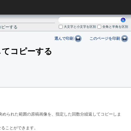
検
コピーする
索:
大文字と小文字を区別
全角と半角を区別
選んで印刷
このページを印刷
してコピーする
決められた範囲の原稿画像を、指定した回数分繰返してコピーしま
せることができます。