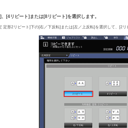
、
4リピート
または
8リピート
を選択します。
定 定形2リピート
下の
右／下反転
または
左／上反転
を選択して、
2リ