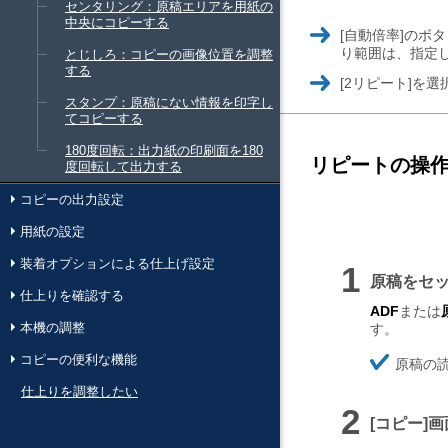
センタリング：原稿エリアを用紙の
中央にコピーする
ぜ
自動倍率
のボタ
ん
り範囲は、指定
とじしろ：コピーの画像位置を調整
て
する
ぜ
い
2リピート
を選
ん
スタンプ：原稿にない情報を印字し
て
てコピーする
い
180度回転：出力紙の印刷面を180
リピートの操
度回転して出力する
コピーの出力設定
用紙の設定
装着オプションによる仕上げ設定
原稿をセ
仕上りを確認する
ADF
または
本機の調整
す。
ほ
コピーの便利な機能
原稿の
そ
く
仕上りを調整したい
コピー
画