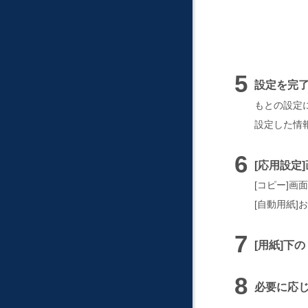
設定を完
もとの設定
設定した情
応用設定
コピー
画面
自動用紙
お
用紙
下の
必要に応