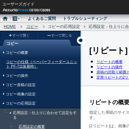
ユーザーズガイド
ホ
メ
よくあるご質問
トラブルシューティング
ー
HOME
ニ
コピー
コピーの応用設定
応用設定：仕上りに合
ム
ュ
すべて開く
すべて閉じる
ー
コピー
リピート
メ
コピーの概要
ニ
コピーの仕様（ペーパーフィーダーユニッ
リピートの概要
ュ
ト PF-711装着時）
リピートの操作
原稿の読取り範囲
ー
コピーの操作
定形リピートの2
コピー原稿の設定
コピー画像の設定
リピートの概
コピーの応用設定
指定した用紙のサイ
応用設定：仕上りに合わせて設定をす
る
す。
2リピート
は、画像
応用設定の概要