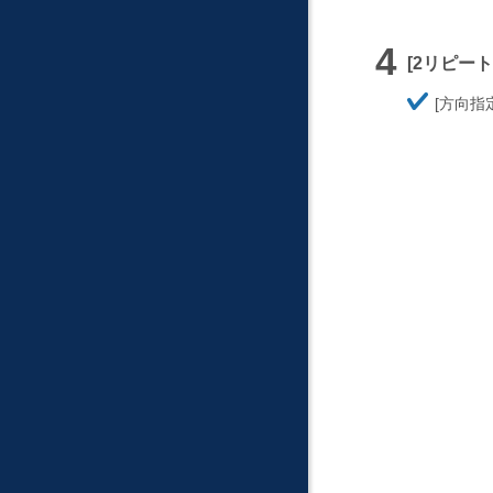
2リピート
ほ
方向指
そ
く