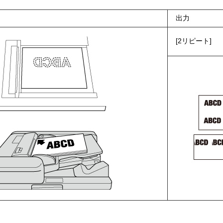
出力
2リピート