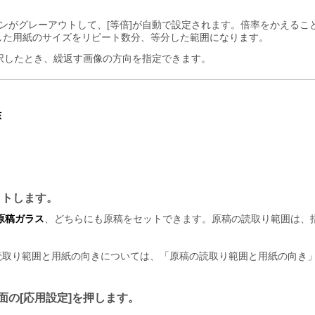
ンがグレーアウトして、
等倍
が自動で設定されます。倍率をかえるこ
した用紙のサイズをリピート数分、等分した範囲になります。
択したとき、繰返す画像の方向を指定できます。
作
ットします。
原稿ガラス
、どちらにも原稿をセットできます。原稿の読取り範囲は、
読取り範囲と用紙の向きについては、「原稿の読取り範囲と用紙の向き
面の
応用設定
を押します。