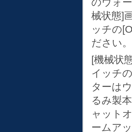
のウォ
械状態
ッチの
ださい
機械状
イッチ
ターはウ
るみ製
ャット
ームア