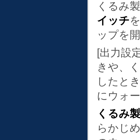
くるみ製
イッチ
ップを
出力設
きや、
したと
にウォ
くるみ製本
らかじ