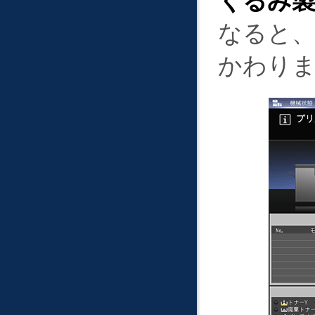
くるみ製本
なると
かわり