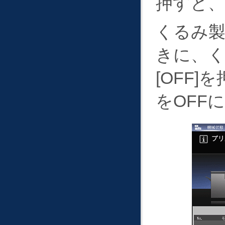
押すと、
くるみ
きに、
OFF
を
をOFF