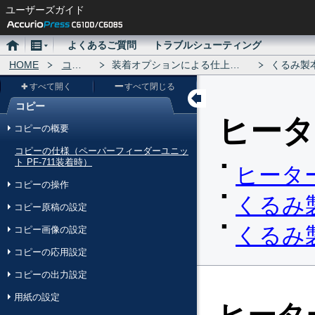
ユーザーズガイド
ホ
メ
よくあるご質問
トラブルシューティング
ー
HOME
ニ
コピー
装着オプションによる仕上げ設定
くるみ製本機
ム
ュ
すべて開く
すべて閉じる
ー
コピー
メ
ヒータ
コピーの概要
ニ
コピーの仕様（ペーパーフィーダーユニッ
ュ
ト PF-711装着時）
ヒータ
ー
コピーの操作
くるみ
コピー原稿の設定
くるみ
コピー画像の設定
コピーの応用設定
コピーの出力設定
用紙の設定