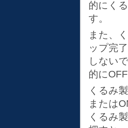
的にくる
す。
また、
ップ完了
しないで
的にOF
くるみ
またはO
くるみ