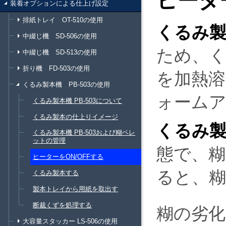
ヒータ
装着オプションによる仕上げ設定
排紙トレイ OT-510の使用
くるみ製本
中綴じ機 SD-506の使用
ため、
中綴じ機 SD-513の使用
折り機 FD-503の使用
を加熱
くるみ製本機 PB-503の使用
ォームア
くるみ製本機 PB-503について
くるみ製本の仕上りイメージ
くるみ製本
くるみ製本機 PB-503および糊ペレ
ットの管理
態で、
ヒーターをON/OFFする
ると、
くるみ製本する
製本トレイから用紙を取出す
断裁くずを処理する
糊の劣化
大容量スタッカー LS-506の使用