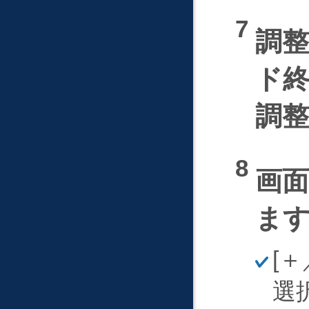
調
ド
調整
画
ま
ほ
＋
そ
く
選