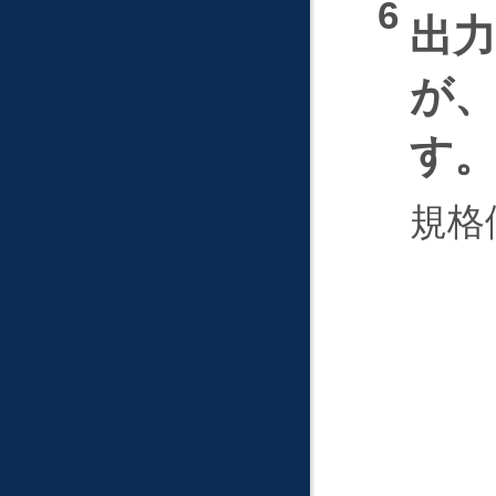
出力
が
す
規格値