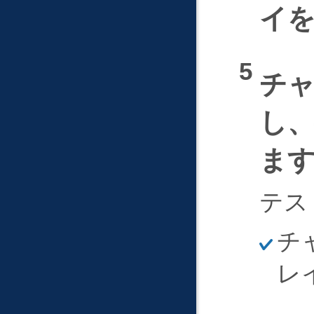
イ
チ
し
ま
テス
ほ
チ
そ
く
レ