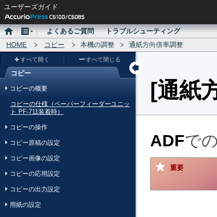
ユーザーズガイド
ホ
メ
よくあるご質問
トラブルシューティング
ー
HOME
ニ
コピー
本機の調整
通紙方向倍率調整
ム
ュ
すべて開く
すべて閉じる
ー
コピー
メ
通紙
コピーの概要
ニ
コピーの仕様（ペーパーフィーダーユニッ
ュ
ト PF-711装着時）
ー
コピーの操作
ADF
で
コピー原稿の設定
コピー画像の設定
重要
コピーの応用設定
コピーの出力設定
用紙の設定