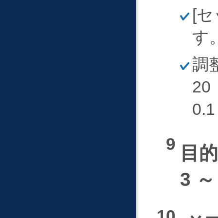
ほ
セ
そ
く
す
ほ
調
そ
く
20
0.
目
3 