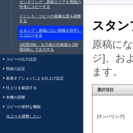
センタリング：原稿エリアを用紙の
中央にコピーする
とじしろ：コピーの画像位置を調整
スタン
する
スタンプ：原稿にない情報を印字し
てコピーする
原稿にな
180度回転：出力紙の印刷面を180
度回転して出力する
ジ
、お
コピーの出力設定
ます。
用紙の設定
装着オプションによる仕上げ設定
仕上りを確認する
選択項目
本機の調整
コピーの便利な機能
ナンバリング
仕上りを調整したい