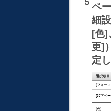
ペ
細設
色
更
定
選択項目
フォーマ
印字ペー
色