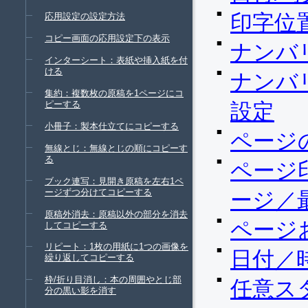
印字位
応用設定の設定方法
コピー画面の応用設定下の表示
ナンバ
インターシート：表紙や挿入紙を付
ける
ナンバ
集約：複数枚の原稿を1ページにコ
ピーする
設定
小冊子：製本仕立てにコピーする
ページ
無線とじ：無線とじの順にコピーす
る
ページ
ブック連写：見開き原稿を左右1ペ
ージずつ分けてコピーする
ージ／
原稿外消去：原稿以外の部分を消去
ページ
してコピーする
リピート：1枚の用紙に1つの画像を
日付／
繰り返してコピーする
枠/折り目消し：本の周囲やとじ部
任意ス
分の黒い影を消す