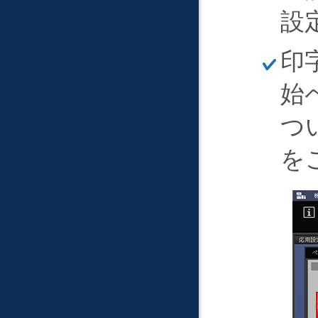
設
ほ
印
そ
く
始
つ
を