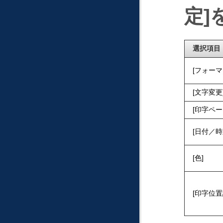
定
選択項目
フォーマ
文字変更
印字ペー
日付／時
色
印字位置