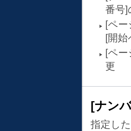
番号
ペー
開始
ペー
更
ナン
指定し