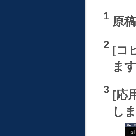
原
コ
ま
応
し