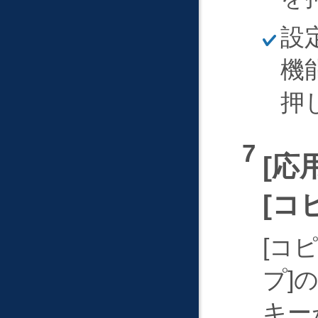
ほ
設
そ
く
機
押
応
コ
コ
プ
キー