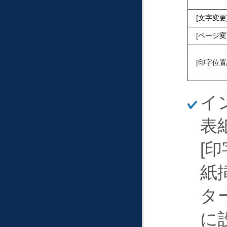
文字変更
ページ変
印字位置
ほ
イ
そ
く
表
印
紙
タ
に