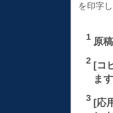
を印字
原
コ
ま
応