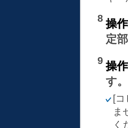
操
定
操
す
ほ
コ
そ
く
ま
く