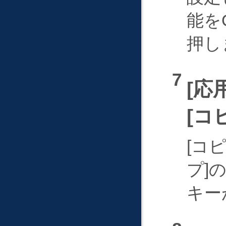
能を
押し
応
コ
コ
プ
キー