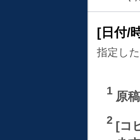
日付/
指定した
原
コ