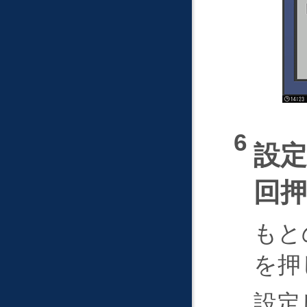
設
回
もと
を押
設定