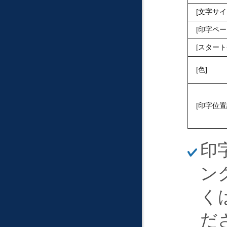
文字サイ
印字ペー
スタート
色
印字位置
ほ
印
そ
く
ン
く
だ