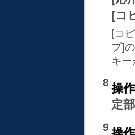
コ
コ
プ
キー
操
定
操