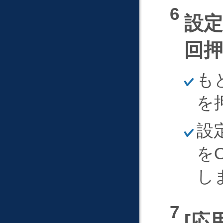
設
回
ほ
も
そ
く
を
ほ
設
そ
く
を
し
応