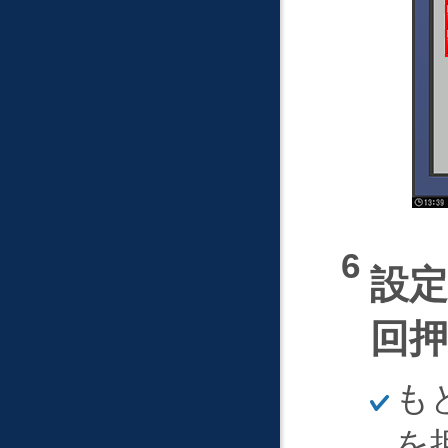
設
回
ほ
も
そ
く
を