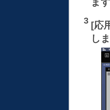
ま
応
し