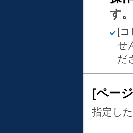
す
ほ
コ
そ
く
せ
だ
ペー
指定した