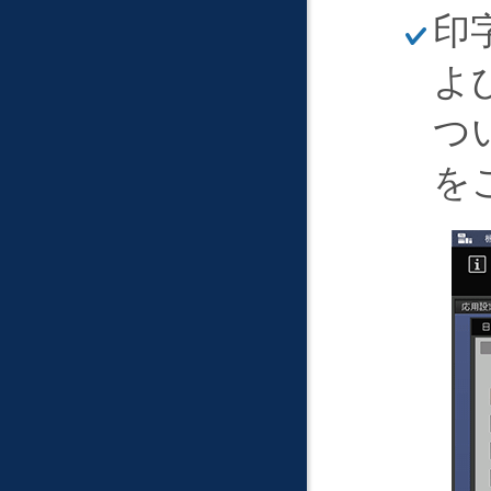
ほ
印
そ
く
よ
つ
を