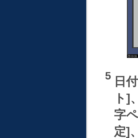
日
ト
字
定