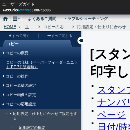
ユーザーズガイド
ホ
メ
よくあるご質問
トラブルシューティング
ー
HOME
ニ
コピー
コピーの応用設定
応用設定：仕上りに合わせて設定をする
ム
ュ
すべて開く
すべて閉じる
ー
コピー
メ
スタ
コピーの概要
ニ
コピーの仕様（ペーパーフィーダーユニッ
ュ
印字し
ト PF-711装着時）
ー
コピーの操作
コピー原稿の設定
スタン
コピー画像の設定
ナンバ
コピーの応用設定
ページ
応用設定：仕上りに合わせて設定をす
る
日付/時
応用設定の概要