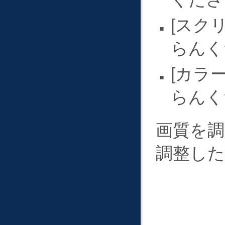
スク
らんく
カラ
らんく
画質を
調整した