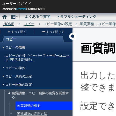
ユーザーズガイド
ホ
メ
よくあるご質問
トラブルシューティング
ー
HOME
ニ
コピー
コピー画像の設定
画質調整：コピー画像
ム
ュ
すべて開く
すべて閉じる
ー
コピー
メ
画質調
コピーの概要
ニ
コピーの仕様（ペーパーフィーダーユニッ
ュ
ト PF-711装着時）
ー
コピーの操作
出力し
コピー原稿の設定
整でき
コピー画像の設定
画質調整：コピー画像の画質を調整す
る
設定で
画質調整の概要
画質調整の設定方法