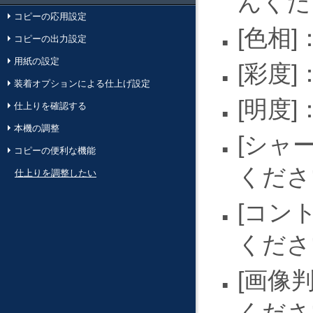
んくだ
コピーの応用設定
色相
コピーの出力設定
用紙の設定
彩度
装着オプションによる仕上げ設定
明度
仕上りを確認する
本機の調整
シャ
コピーの便利な機能
くださ
仕上りを調整したい
コン
くださ
画像
くださ