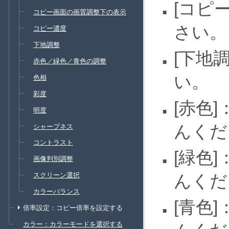
コピ
コピー画面の画質調整下の表示
さい。
コピー濃度
下地調整
下地
赤色／緑色／青色の調整
い。
色相
彩度
赤色
明度
んくだ
シャープネス
コントラスト
緑色
画像判別調整
んくだ
スクリーン選択
カラーバランス
青色
倍率設定：コピー倍率を設定する
カラー：カラーモードを選択する