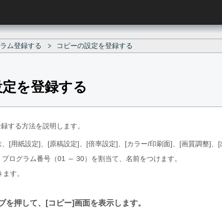
ラム登録する
コピーの設定を登録する
設定を登録する
登録する方法を説明します。
は、
用紙設定
、
原稿設定
、
倍率設定
、
カラー/印刷面
、
画質調整
、
プログラム番号（01 ～ 30）を割当て、名前をつけます。
きます。
ブを押して、
コピー
画面を表示します。