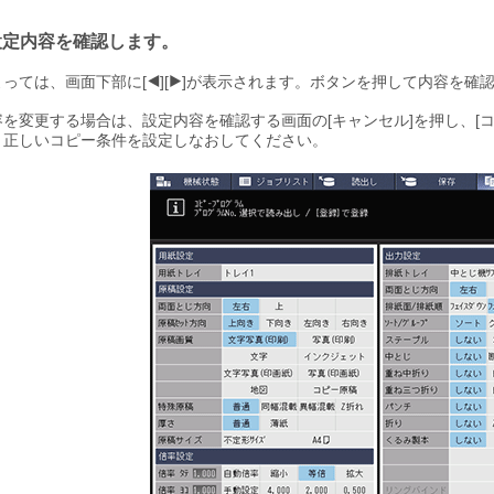
設定内容を確認します。
み
よっては、画面下部に
が表示されます。ボタンを押して内容を確
ぎ
容を変更する場合は、設定内容を確認する画面の
キャンセル
を押し、
。正しいコピー条件を設定しなおしてください。