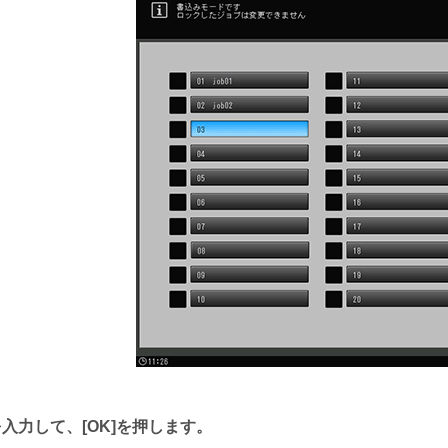
を入力して、
OK
を押します。