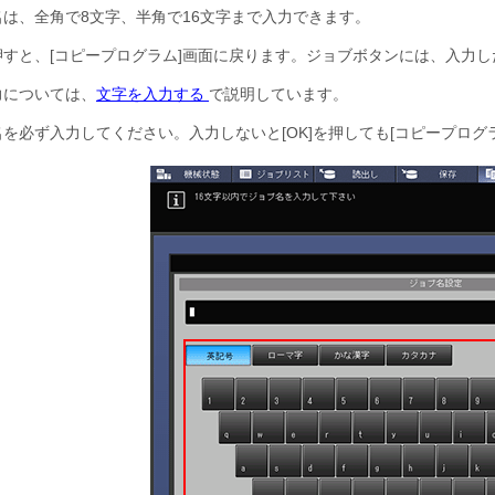
名は、全角で8文字、半角で16文字まで入力できます。
押すと、
コピープログラム
画面に戻ります。ジョブボタンには、入力し
力については、
文字を入力する
で説明しています。
名を必ず入力してください。入力しないと
OK
を押しても
コピープログ