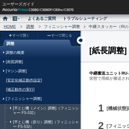
ユーザーズガイド
ホ
メ
よくあるご質問
トラブルシューティング
ー
HOME
ニ
調整
フィニッシャー調整
中継スタッカー（RU）
ム
ュ
すべて開く
すべて閉じる
ー
調整
紙長調整
メ
調整の概要
ニ
[画質調整]
ュ
[マシン調整]
ー
中継搬送ユニットRU-5
状態で用紙が搬送さ
[安定化補正動作設定]
[補正動作の実行]
[フィニッシャー調整]
[平とじ機（メイン）調整]（フィニッシ
機械状態
ャー FS-532）
[平とじ機（折り）調整]（フィニッシャ
フィニッ
ー FS-532）