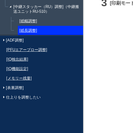
印刷モー
[中継スタッカー（RU）調整]（中継搬
送ユニットRU-510）
[紙幅調整]
[紙長調整]
[ADF調整]
[PFUエアーブロー調整]
[IQ検出結果]
[IQ機能設定]
[メモリー残量]
[表裏調整]
仕上りを調整したい