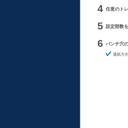
任意のト
設定部数を
パンチ穴
ほ
通紙方
そ
く