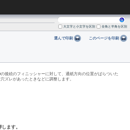
検
索:
大文字と小文字を区別
全角と半角を区別
選んで印刷
このページを印刷
0
の後続のフィニッシャーに対して、通紙方向の位置がばらついた
に穴ズレがあったときなどに調整します。
押します。