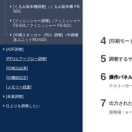
[くるみ製本機調整]（くるみ製本機 PB-
503）
[フィニッシャー調整]（フィニッシャー
FS-531／フィニッシャー FS-612）
[中継スタッカー（RU）調整]（中継搬
送ユニットRU-510）
印刷モー
[ADF調整]
[PFUエアーブロー調整]
調整する
[IQ検出結果]
操作パネ
[IQ機能設定]
テストパタ
[メモリー残量]
[表裏調整]
出力され
仕上りを調整したい
規格値：a＝ 