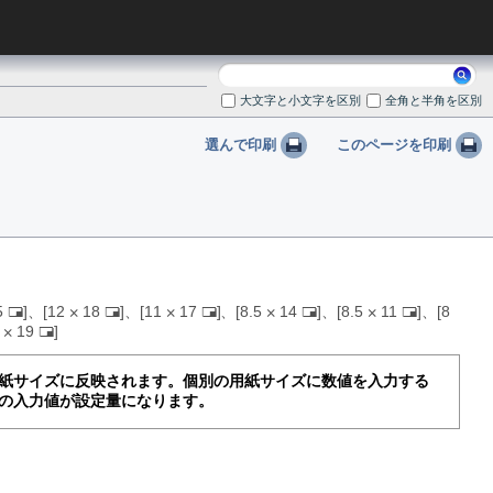
検
索:
大文字と小文字を区別
全角と半角を区別
選んで印刷
このページを印刷
5
、
12
18
、
11
17
、
8.5
14
、
8.5
11
、
8
た
た
た
た
た
3
19
た
て
て
て
て
て
て
つ
つ
つ
つ
つ
つ
う
う
う
う
う
紙サイズに反映されます。個別の用紙サイズに数値を入力する
う
し
し
し
し
し
の入力値が設定量になります。
し