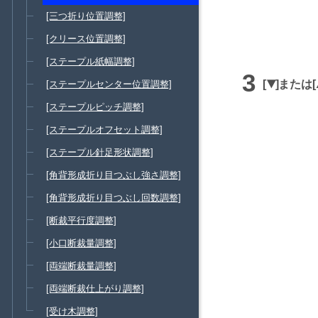
[三つ折り位置調整]
[クリース位置調整]
[ステープル紙幅調整]
または
[ステープルセンター位置調整]
ダ
ウ
[ステープルピッチ調整]
ン
[ステープルオフセット調整]
[ステープル針足形状調整]
[角背形成折り目つぶし強さ調整]
[角背形成折り目つぶし回数調整]
[断裁平行度調整]
[小口断裁量調整]
[両端断裁量調整]
[両端断裁仕上がり調整]
[受け木調整]