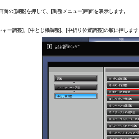
画面の
調整
を押して、
調整メニュー
画面を表示します。
シャー調整
、
中とじ機調整
、
中折り位置調整
の順に押します