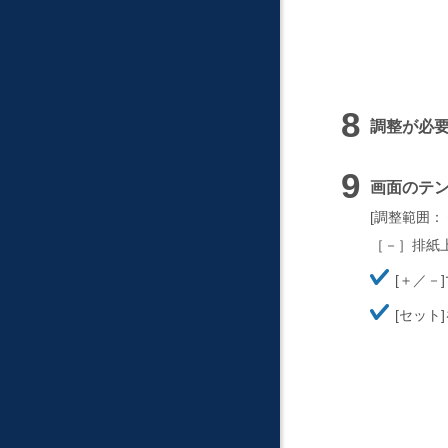
調整が必
画面のテ
調整範囲：－50
［－］排紙
ほ
＋／－
そ
ほ
く
セット
そ
く