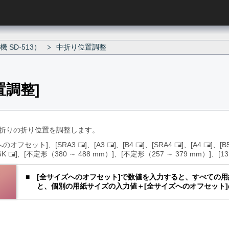
SD-513）
中折り位置調整
置調整
折りの折り位置を調整します。
へのオフセット
、
SRA3
、
A3
、
B4
、
SRA4
、
A4
、
B
た
た
た
た
た
6K
、
不定形（380 ～ 488 mm）
、
不定形（257 ～ 379 mm）
、
1
た
て
て
て
て
て
て
つ
つ
つ
つ
つ
つ
う
う
う
う
う
全サイズへのオフセット
で数値を入力すると、すべての用
う
し
し
し
し
し
と、個別の用紙サイズの入力値＋
全サイズへのオフセット
し