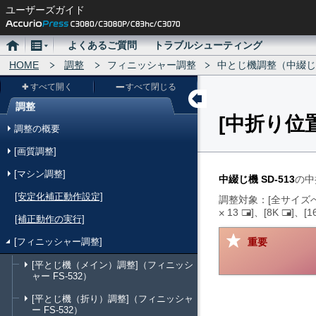
ユーザーズガイド
ホ
メ
よくあるご質問
トラブルシューティング
ー
HOME
ニ
調整
フィニッシャー調整
中とじ機調整（中綴じ機 
ム
ュ
すべて開く
すべて閉じる
ー
調整
中折り位
メ
調整の概要
ニ
[画質調整]
ュ
[マシン調整]
ー
中綴じ機 SD-513
の中
[安定化補正動作設定]
調整対象：
全サイズ
13
、
8K
、
1
た
た
[補正動作の実行]
て
て
つ
つ
[フィニッシャー調整]
重要
う
う
[平とじ機（メイン）調整]（フィニッシ
し
し
ャー FS-532）
[平とじ機（折り）調整]（フィニッシャ
ー FS-532）