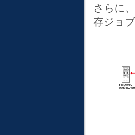
さらに、
存ジョ