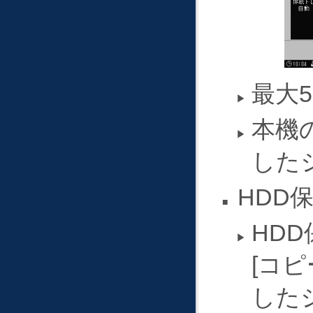
最大
本機
した
HDD
HD
コピ
した