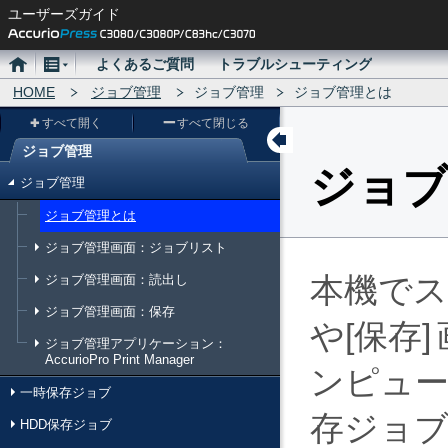
ユーザーズガイド
ホ
メ
よくあるご質問
トラブルシューティング
ー
HOME
ニ
ジョブ管理
ジョブ管理
ジョブ管理とは
ム
ュ
すべて開く
すべて閉じる
ー
ジョブ管理
メ
ジョブ
ジョブ管理
ニ
ジョブ管理とは
ュ
ジョブ管理画面：ジョブリスト
ー
本機で
ジョブ管理画面：読出し
ジョブ管理画面：保存
や
保存
ジョブ管理アプリケーション：
AccurioPro Print Manager
ンピュ
一時保存ジョブ
存ジョブ
HDD保存ジョブ