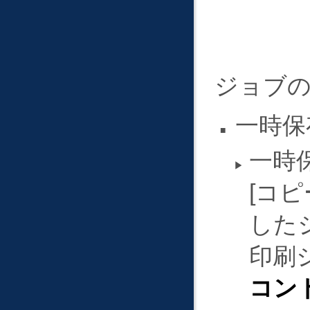
ジョブの
一時保
一時
コピ
した
印刷
コント