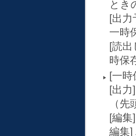
とき
出力
一時
読出
時保
一時
出力
（先
編集
編集