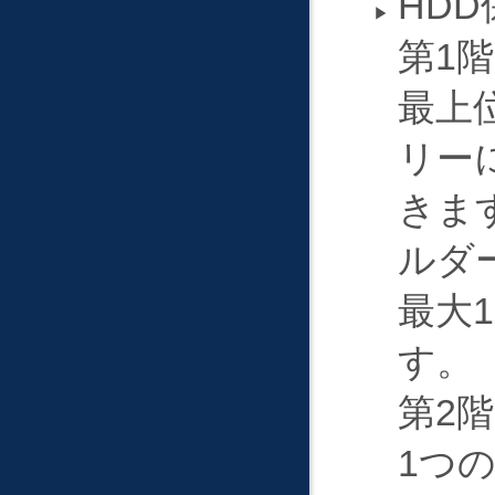
HD
第1
最上
リー
きます
ルダ
最大
す。
第2
1つ