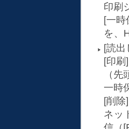
印刷
一時
を、
読出
印刷
（先
一時
削除
ネッ
信（