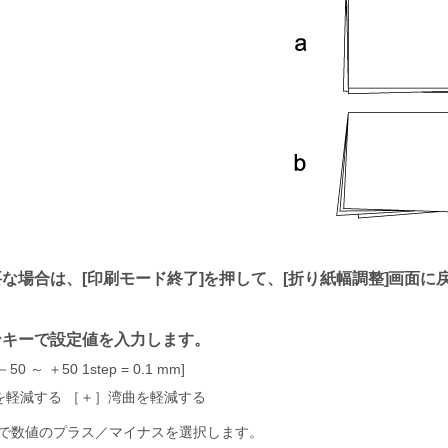
要な場合は、
印刷モード終了
を押して、
折り紙幅調整
画面に
ンキーで設定値を入力します。
 ～ ＋50 1step = 0.1 mm
を軽減する ［＋］湾曲を軽減する
で数値のプラス／マイナスを選択します。