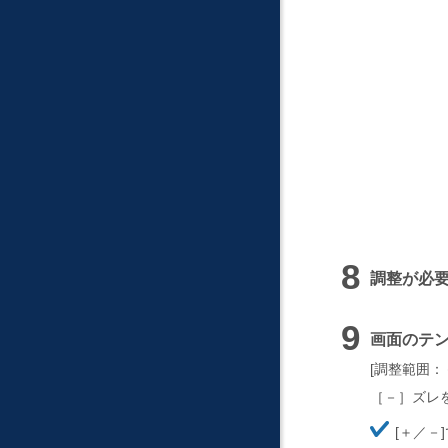
調整が必
画面のテ
調整範囲：－50
［－］ズレ
ほ
＋／－
そ