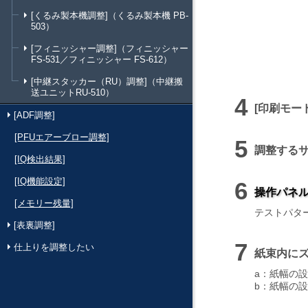
[くるみ製本機調整]（くるみ製本機 PB-
503）
[フィニッシャー調整]（フィニッシャー
FS-531／フィニッシャー FS-612）
[中継スタッカー（RU）調整]（中継搬
送ユニットRU-510）
印刷モー
[ADF調整]
[PFUエアーブロー調整]
調整する
[IQ検出結果]
[IQ機能設定]
操作パネ
[メモリー残量]
テストパタ
[表裏調整]
仕上りを調整したい
紙束内に
a：紙幅の
b：紙幅の