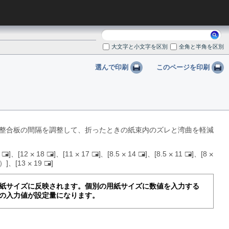
検
索:
大文字と小文字を区別
全角と半角を区別
選んで印刷
このページを印刷
整合板の間隔を調整して、折ったときの紙束内のズレと湾曲を軽減
5
、
12
18
、
11
17
、
8.5
14
、
8.5
11
、
8
た
た
た
た
た
m）
、
13
19
た
て
て
て
て
て
て
つ
つ
つ
つ
つ
つ
う
う
う
う
う
紙サイズに反映されます。個別の用紙サイズに数値を入力する
う
し
し
し
し
し
の入力値が設定量になります。
し