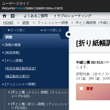
ユーザーズガイド
ホ
メ
よくあるご質問
トラブルシューティング
ー
HOME
ニ
調整
フィニッシャー調整
中とじ機調整（中綴じ機 
ム
ュ
すべて開く
すべて閉じる
ー
調整
折り紙幅
メ
調整の概要
ニ
[画質調整]
ュ
[マシン調整]
ー
中綴じ機 SD-513
の中
します。
[安定化補正動作設定]
調整対象：
全サイズ
[補正動作の実行]
13
、
8K
、
16
た
た
て
て
[フィニッシャー調整]
つ
つ
重要
[平とじ機（メイン）調整]（フィニッシ
う
う
ャー FS-532）
し
し
[平とじ機（折り）調整]（フィニッシャ
ー FS-532）