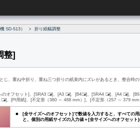
SD-513）
折り紙幅調整
調整
とじ、重ね中折り、重ね三つ折りの紙束内にズレがあるとき、整合時の
へのオフセット
、
SRA3
、
A3
、
B4
、
SRA4
、
A4
、
B
た
た
た
た
た
K
、
PI用紙
、
不定形（380 ～ 488 mm）
、
不定形（257 ～ 379 m
た
て
て
て
て
て
て
つ
つ
つ
つ
つ
つ
う
う
う
う
う
全サイズへのオフセット
で数値を入力すると、すべての用
う
し
し
し
し
し
と、個別の用紙サイズの入力値＋
全サイズへのオフセット
し