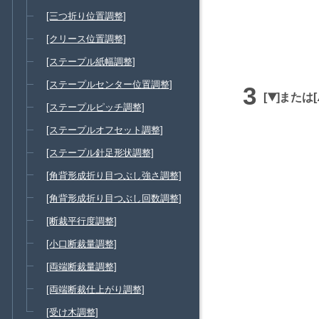
[三つ折り位置調整]
[クリース位置調整]
[ステープル紙幅調整]
[ステープルセンター位置調整]
または
ダ
[ステープルピッチ調整]
ウ
[ステープルオフセット調整]
ン
[ステープル針足形状調整]
[角背形成折り目つぶし強さ調整]
[角背形成折り目つぶし回数調整]
[断裁平行度調整]
[小口断裁量調整]
[両端断裁量調整]
[両端断裁仕上がり調整]
[受け木調整]