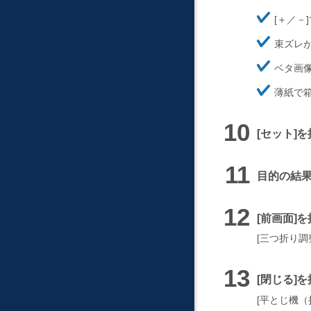
ほ
＋／－
そ
ほ
く
束ズレ
そ
ほ
く
ベタ画
そ
ほ
く
薄紙で
そ
く
セット
を
目的の結果
前画面
を
三つ折り調
閉じる
を
平とじ機（