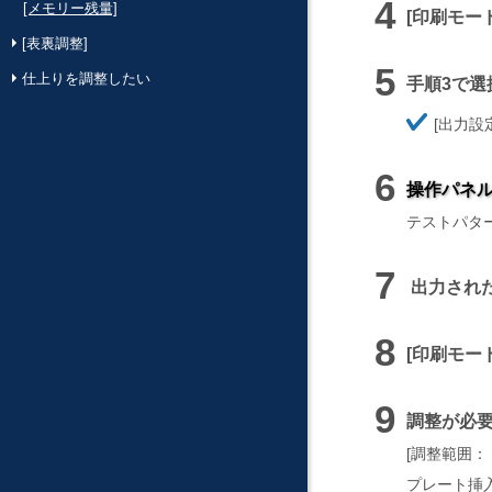
[メモリー残量]
印刷モー
[表裏調整]
仕上りを調整したい
手順3で
ほ
出力設
そ
く
操作パネ
テストパタ
出力され
印刷モー
調整が必
調整範囲：－50
プレート挿