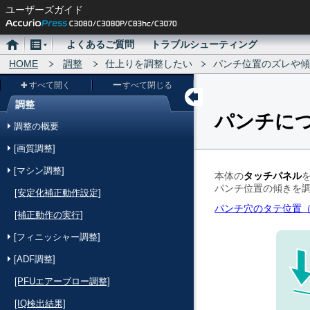
ユーザーズガイド
ホ
メ
よくあるご質問
トラブルシューティング
ー
HOME
ニ
調整
仕上りを調整したい
パンチ位置のズレや傾
ム
ュ
すべて開く
すべて閉じる
ー
調整
パンチに
メ
調整の概要
ニ
[画質調整]
ュ
[マシン調整]
ー
本体の
タッチパネル
パンチ位置の傾きを
[安定化補正動作設定]
パンチ穴のタテ位置
[補正動作の実行]
[フィニッシャー調整]
[ADF調整]
[PFUエアーブロー調整]
[IQ検出結果]