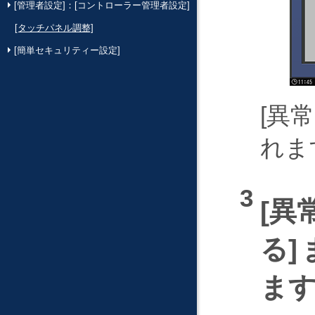
[管理者設定]：[コントローラー管理者設定]
[タッチパネル調整]
[簡単セキュリティー設定]
異常
れま
異
る
ま