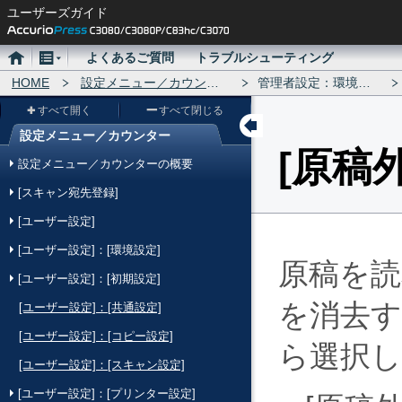
ユーザーズガイド
ホ
メ
よくあるご質問
トラブルシューティング
ー
HOME
ニ
設定メニュー／カウンター
管理者設定：環境設定
ム
ュ
すべて開く
すべて閉じる
ー
設定メニュー／カウンター
メ
原稿
設定メニュー／カウンターの概要
ニ
[スキャン宛先登録]
ュ
[ユーザー設定]
ー
[ユーザー設定]：[環境設定]
原稿を読
[ユーザー設定]：[初期設定]
を消去す
[ユーザー設定]：[共通設定]
[ユーザー設定]：[コピー設定]
ら選択
[ユーザー設定]：[スキャン設定]
[ユーザー設定]：[プリンター設定]