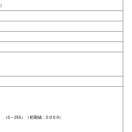
0）
）.（0～255）（初期値：0.0.0.0）