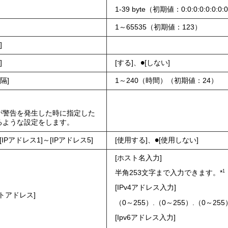
1-39 byte（初期値：0:0:0:0:0:0:0:
1～65535（初期値：123）
する
、
しない
隔
1～240（時間）（初期値：24）
が警告を発生した時に指定した
るような設定をします。
IPアドレス1
～
IPアドレス5
使用する
、
使用しない
ホスト名入力
半角253文字まで入力できます。*
1
IPv4アドレス入力
トアドレス
（0～255）.（0～255）.（0～255
Ipv6アドレス入力