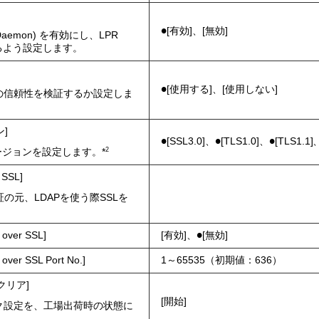
有効
、
無効
ter Daemon) を有効にし、LPR
えるよう設定します。
使用する
、
使用しない
の信頼性を検証するか設定しま
ン
SSL3.0
、
TLS1.0
、
TLS1.1
ージョンを設定します。*
2
 SSL
ory認証の元、LDAPを使う際SSLを
。
over SSL
有効
、
無効
ver SSL Port No.
1～65535（初期値：636）
クリア
開始
ク設定を、工場出荷時の状態に