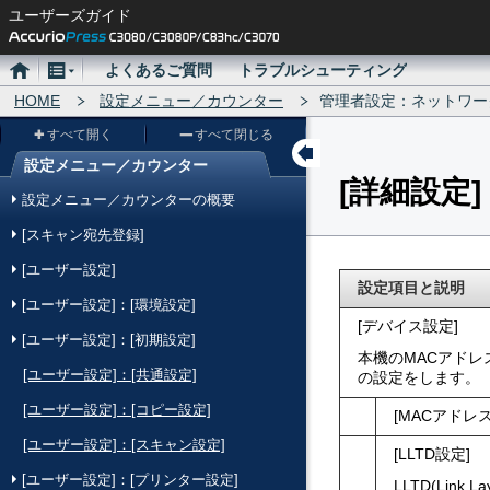
ユーザーズガイド
ホ
メ
よくあるご質問
トラブルシューティング
ー
HOME
ニ
設定メニュー／カウンター
管理者設定：ネットワー
ム
ュ
すべて開く
すべて閉じる
ー
設定メニュー／カウンター
詳細設定
メ
設定メニュー／カウンターの概要
ニ
[スキャン宛先登録]
ュ
[ユーザー設定]
ー
設定項目と説明
[ユーザー設定]：[環境設定]
デバイス設定
[ユーザー設定]：[初期設定]
本機のMACアド
[ユーザー設定]：[共通設定]
の設定をします。
[ユーザー設定]：[コピー設定]
MACアドレ
[ユーザー設定]：[スキャン設定]
LLTD設定
[ユーザー設定]：[プリンター設定]
LLTD(Link L