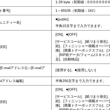
1-39 byte（初期値：0:0:0:0:0:0:0:
ト番号
1～65535（初期値：162）
public
ュニティー名
半角15文字まで入力できます。
ON
、
OFF
サービスコール
、
紙づまり発生
給
、
フィニッシャー積載オーバー
項目
換
、
廃棄トナーボックスフル
、
、
RIP前データ/フォーム/スキャ
足
、
自動検品
E-mailアドレス1
～
E-mailア
使用する
、
使用しない
ailアドレス編集
半角256文字まで入力できます。
ON
、
OFF
サービスコール
、
紙づまり発生
給
、
フィニッシャー積載オーバー
項目
換
、
廃棄トナーボックスフル
、
、
RIP前データ/フォーム/スキャ