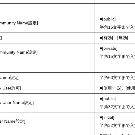
public
ommunity Name設定
半角15文字まで
定
有効
、
無効
private
ommunity Name設定
半角15文字まで
t Name設定
半角63文字まで
ry User許可
使用する
、
使
public
ry User Name設定
半角32文字まで入
initial
ser Name設定
半角32文字まで入