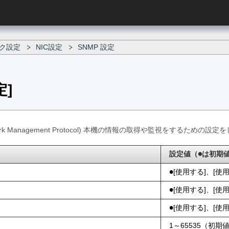
ク設定
NIC設定
SNMP 設定
定
etwork Management Protocol) 本機の情報の取得や監視をするための設
設定値（
は初期
使用する
、
使
使用する
、
使
使用する
、
使
1～65535（初期値