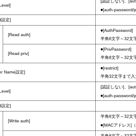
認証しない
、
au
Level
auth-password/p
rd設定
AuthPassword
Read auth
半角8文字～32
PrivPassword
Read priv
半角8文字～32
restrict
ser Name設定
半角32文字まで入
認証しない
、
au
Level
auth-password/p
rd設定
半角8文字～32
Write auth
MACアドレス
（
半角8文字～32