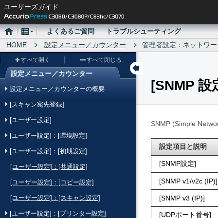
ユーザーズガイド
ホ
メ
よくあるご質問
トラブルシューティング
ー
HOME
ニ
設定メニュー／カウンター
管理者設定：ネットワー
ム
ュ
すべて開く
すべて閉じる
ー
設定メニュー／カウンター
SNMP 設
メ
設定メニュー／カウンターの概要
ニ
[スキャン宛先登録]
ュ
[ユーザー設定]
ー
SNMP (Simple N
[ユーザー設定]：[環境設定]
設定項目と説明
[ユーザー設定]：[初期設定]
SNMP設定
[ユーザー設定]：[共通設定]
SNMP v1/v2c (IP)
[ユーザー設定]：[コピー設定]
[ユーザー設定]：[スキャン設定]
SNMP v3 (IP)
[ユーザー設定]：[プリンター設定]
UDPポート番号