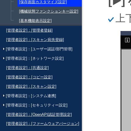
[保存画面カスタマイズ設定]
ぎ
[機械状態ファンクションキー設定]
ほ
上
そ
[基本機能表示設定]
く
[管理者設定]：[管理者登録]
[管理者設定]：[スキャン宛先登録]
[管理者設定]：[ユーザー認証/部門管理]
[管理者設定]：[ネットワーク設定]
[管理者設定]：[共通設定]
[管理者設定]：[コピー設定]
[管理者設定]：[スキャン設定]
[管理者設定]：[システム連携]
[管理者設定]：[セキュリティー設定]
[管理者設定]：[OpenAPI認証管理設定]
[管理者設定]：[ファームウェアバージョン]