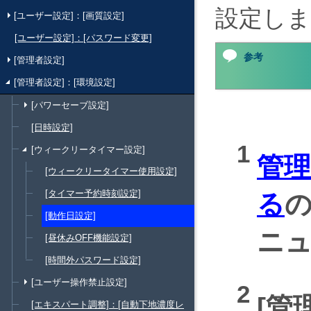
設定しま
[ユーザー設定]：[画質設定]
[ユーザー設定]：[パスワード変更]
参考
[管理者設定]
[管理者設定]：[環境設定]
[パワーセーブ設定]
[日時設定]
[ウィークリータイマー設定]
管
[ウィークリータイマー使用設定]
[タイマー予約時刻設定]
る
[動作日設定]
ニ
[昼休みOFF機能設定]
[時間外パスワード設定]
[ユーザー操作禁止設定]
管
[エキスパート調整]：[自動下地濃度レ