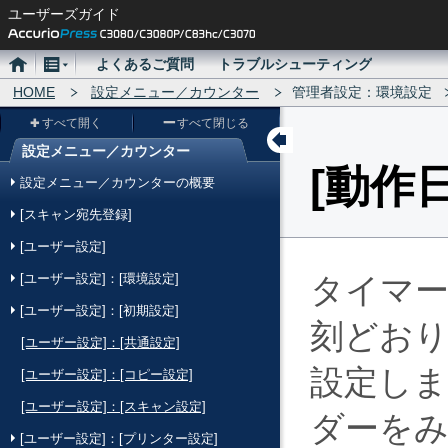
ユーザーズガイド
ホ
メ
よくあるご質問
トラブルシューティング
ー
HOME
ニ
設定メニュー／カウンター
管理者設定：環境設定
ム
ュ
すべて開く
すべて閉じる
ー
設定メニュー／カウンター
メ
動作
設定メニュー／カウンターの概要
ニ
[スキャン宛先登録]
ュ
[ユーザー設定]
ー
[ユーザー設定]：[環境設定]
タイマー
[ユーザー設定]：[初期設定]
刻どお
[ユーザー設定]：[共通設定]
設定し
[ユーザー設定]：[コピー設定]
[ユーザー設定]：[スキャン設定]
ダーをみ
[ユーザー設定]：[プリンター設定]