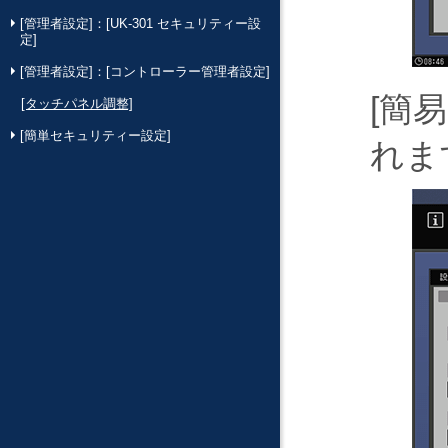
[管理者設定]：[UK-301 セキュリティー設
定]
[管理者設定]：[コントローラー管理者設定]
簡易
[タッチパネル調整]
[簡単セキュリティー設定]
れま