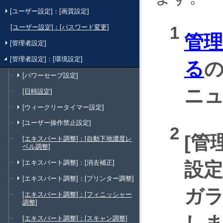
[ユーザー設定]：[画質設定]
[ユーザー設定]：[パスワード変更]
管
[管理者設定]
[管理者設定]：[環境設定]
る
[パワーセーブ設定]
ニ
[日時設定]
[ウィークリータイマー設定]
[ユーザー操作禁止設定]
管
[エキスパート調整]：[自動下地濃度レ
ベル調整]
設定
[エキスパート調整]：[消去補正]
[エキスパート調整]：[プリンター調整]
ガ
[エキスパート調整]：[フィニッシャー
調整]
[エキスパート調整]：[スキャン調整]