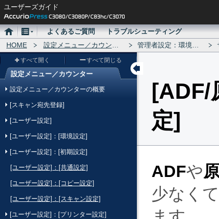
ユーザーズガイド
ホ
メ
よくあるご質問
トラブルシューティング
ー
HOME
ニ
設定メニュー／カウンター
管理者設定：環境設定
ム
ュ
すべて開く
すべて閉じる
ー
設定メニュー／カウンター
メ
ADF
設定メニュー／カウンターの概要
ニ
[スキャン宛先登録]
ュ
定
[ユーザー設定]
ー
[ユーザー設定]：[環境設定]
[ユーザー設定]：[初期設定]
ADF
や
[ユーザー設定]：[共通設定]
[ユーザー設定]：[コピー設定]
少なく
[ユーザー設定]：[スキャン設定]
ます。
[ユーザー設定]：[プリンター設定]