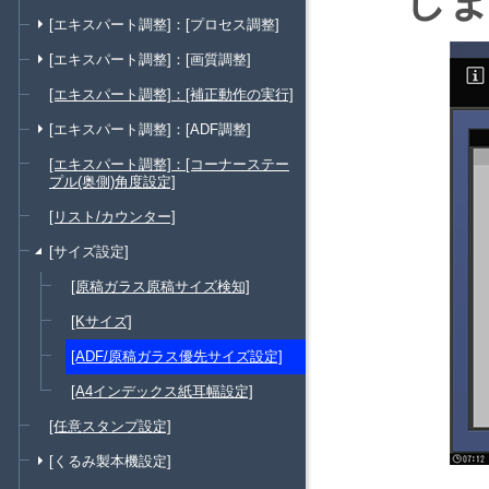
し
[エキスパート調整]：[プロセス調整]
[エキスパート調整]：[画質調整]
[エキスパート調整]：[補正動作の実行]
[エキスパート調整]：[ADF調整]
[エキスパート調整]：[コーナーステー
プル(奥側)角度設定]
[リスト/カウンター]
[サイズ設定]
[原稿ガラス原稿サイズ検知]
[Kサイズ]
[ADF/原稿ガラス優先サイズ設定]
[A4インデックス紙耳幅設定]
[任意スタンプ設定]
[くるみ製本機設定]