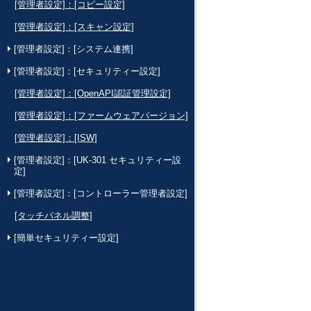
[管理者設定]：[コピー設定]
[管理者設定]：[スキャン設定]
[管理者設定]：[システム連携]
[管理者設定]：[セキュリティー設定]
[管理者設定]：[OpenAPI認証管理設定]
[管理者設定]：[ファームウェアバージョン]
[管理者設定]：[ISW]
[管理者設定]：[UK-301 セキュリティー設
定]
[管理者設定]：[コントローラー管理者設定]
[タッチパネル調整]
[簡単セキュリティー設定]