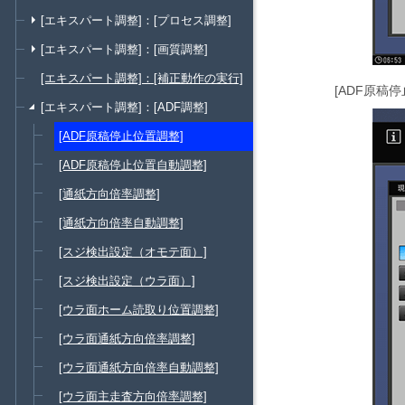
[エキスパート調整]：[プロセス調整]
[エキスパート調整]：[画質調整]
[エキスパート調整]：[補正動作の実行]
ADF原稿
[エキスパート調整]：[ADF調整]
[ADF原稿停止位置調整]
[ADF原稿停止位置自動調整]
[通紙方向倍率調整]
[通紙方向倍率自動調整]
[スジ検出設定（オモテ面）]
[スジ検出設定（ウラ面）]
[ウラ面ホーム読取り位置調整]
[ウラ面通紙方向倍率調整]
[ウラ面通紙方向倍率自動調整]
[ウラ面主走査方向倍率調整]