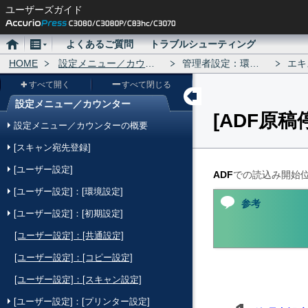
ユーザーズガイド
ホ
メ
よくあるご質問
トラブルシューティング
ー
HOME
ニ
設定メニュー／カウンター
管理者設定：環境設定
エキ
ム
ュ
すべて開く
すべて閉じる
ー
設定メニュー／カウンター
ADF原稿
メ
設定メニュー／カウンターの概要
ニ
[スキャン宛先登録]
ュ
[ユーザー設定]
ー
ADF
での読込み開始
[ユーザー設定]：[環境設定]
参考
[ユーザー設定]：[初期設定]
[ユーザー設定]：[共通設定]
[ユーザー設定]：[コピー設定]
[ユーザー設定]：[スキャン設定]
[ユーザー設定]：[プリンター設定]