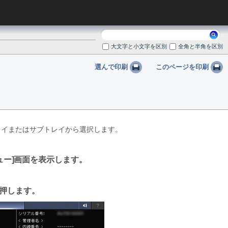
検
索:
大文字と小文字を区別
全角と半角を区別
選んで印刷
このページを印刷
レイまたはサブトレイから選択します。
ュー
画面を表示します。
押します。