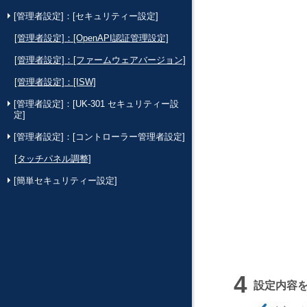
[管理者設定]：[セキュリティー設定]
[管理者設定]：[OpenAPI認証管理設定]
[管理者設定]：[ファームウェアバージョン]
[管理者設定]：[ISW]
[管理者設定]：[UK-301 セキュリティー設
定]
[管理者設定]：[コントローラー管理者設定]
[タッチパネル調整]
[簡単セキュリティー設定]
設定内容
ほ