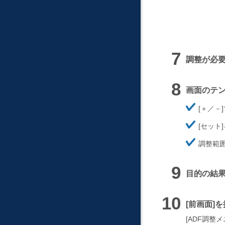
調整が必
画面のテ
ほ
＋／－
そ
ほ
く
セット
そ
ほ
く
調整範
そ
く
目的の結果
前画面
を
ADF調整