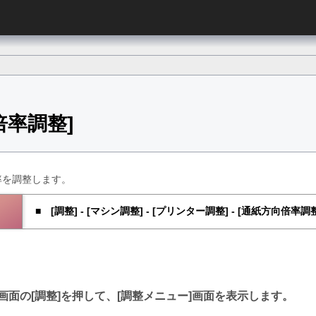
倍率調整
率を調整します。
調整
-
マシン調整
-
プリンター調整
-
通紙方向倍率調
画面の
調整
を押して、
調整メニュー
画面を表示します。