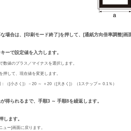
要な場合は、
印刷モード終了
を押して、
通紙方向倍率調整
画
ンキーで設定値を入力します。
で数値のプラス／マイナスを選択します。
を押して、現在値を変更します。
囲：（
小さく
）－20 ～ ＋20（
大きく
）（1ステップ＝ 0.1％）
が得られるまで、手順3 ～ 手順8を繰返します。
押します。
メニュー
画面に戻ります。