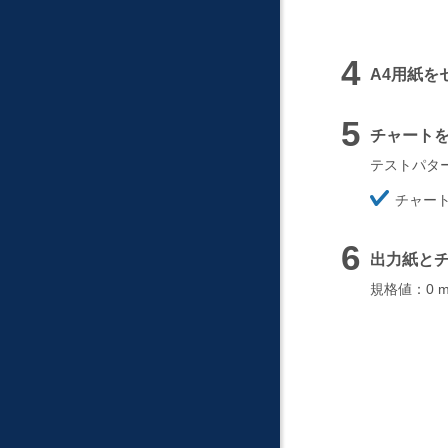
A4用紙を
チャート
テストパタ
ほ
チャー
そ
く
出力紙と
規格値：0 mm