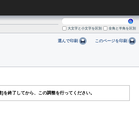
検
索:
大文字と小文字を区別
全角と半角を区別
選んで印刷
このページを印刷
整
を終了してから、この調整を行ってください。