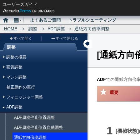
ユーザーズガイド
ホ
メ
よくあるご質問
トラブルシューティング
ー
HOME
ニ
調整
ADF調整
通紙方向倍率調整
ム
ュ
すべて開く
すべて閉じる
ー
調整
通紙方向
メ
調整の概要
ニ
画質調整
ュ
マシン調整
ー
ADF
での通紙方向倍
補正動作の実行
重要
フィニッシャー調整
ADF調整
ADF原稿停止位置調整
ADF原稿停止位置自動調整
機械状態
通紙方向倍率調整