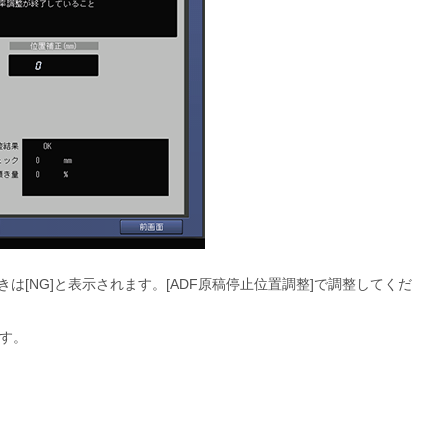
きは
NG
と表示されます。
ADF原稿停止位置調整
で調整してくだ
す。