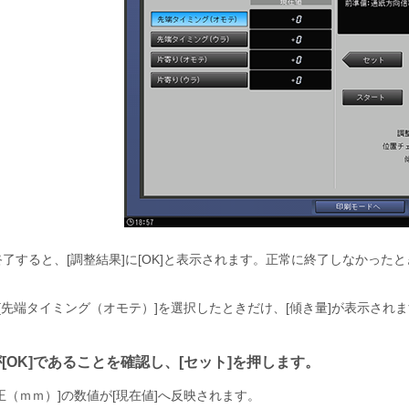
終了すると、
調整結果
に
OK
と表示されます。正常に終了しなかったと
先端タイミング（オモテ）
を選択したときだけ、
傾き量
が表示されま
が
OK
であることを確認し、
セット
を押します。
正（ｍｍ）
の数値が
現在値
へ反映されます。