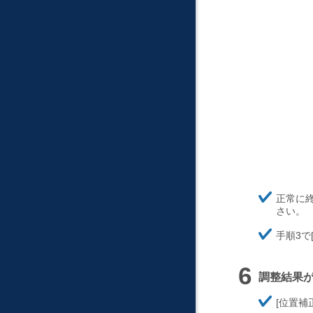
ほ
正常に
そ
さい。
く
ほ
手順3で
そ
く
調整結果
ほ
位置補
そ