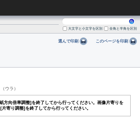
検
索:
大文字と小文字を区別
全角と半角を区別
選んで印刷
このページを印刷
り（ウラ）
紙方向倍率調整
を終了してから行ってください。画像片寄りを
-
片寄り調整
を終了してから行ってください。