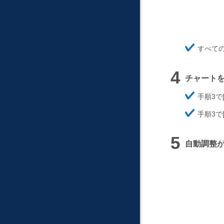
ほ
すべて
そ
く
チャート
ほ
手順3で
そ
ほ
く
手順3で
そ
く
自動調整