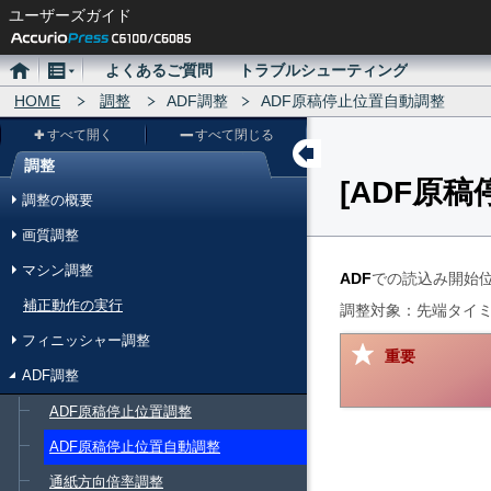
ユーザーズガイド
ホ
メ
よくあるご質問
トラブルシューティング
ー
HOME
ニ
調整
ADF調整
ADF原稿停止位置自動調整
ム
ュ
すべて開く
すべて閉じる
ー
調整
ADF原
メ
調整の概要
ニ
画質調整
ュ
マシン調整
ー
ADF
での読込み開始
補正動作の実行
調整対象：先端タイ
フィニッシャー調整
重要
ADF調整
ADF原稿停止位置調整
ADF原稿停止位置自動調整
通紙方向倍率調整