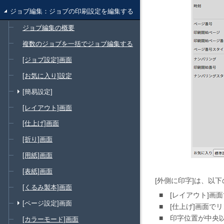
ジョブ編集：ジョブの印刷設定を編集する
ジョブ編集の概要
複数のジョブを一括でジョブ編集する
[ジョブ設定]画面
[お気に入り]設定
[簡易設定]
[レイアウト]画面
[仕上げ]画面
[折り]画面
[用紙]画面
[表紙]画面
外側に印字
は、以下
[くるみ製本]画面
レイアウト
画面
[ページ設定]画面
仕上げ
画面でリ
印字位置が中央
[カラーモード]画面