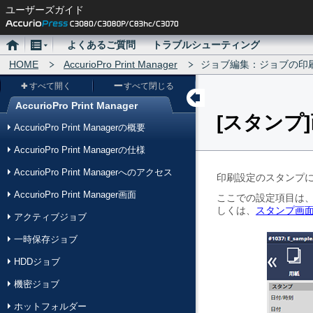
ユーザーズガイド
ホ
メ
よくあるご質問
トラブルシューティング
ー
HOME
ニ
AccurioPro Print Manager
ジョブ編集：ジョブの印
ム
ュ
すべて開く
すべて閉じる
ー
AccurioPro Print Manager
スタンプ
メ
AccurioPro Print Managerの概要
ニ
AccurioPro Print Managerの仕様
ュ
AccurioPro Print Managerへのアクセス
ー
印刷設定のスタンプ
AccurioPro Print Manager画面
ここでの設定項目は、PS
しくは、
スタンプ画
アクティブジョブ
一時保存ジョブ
HDDジョブ
機密ジョブ
ホットフォルダー