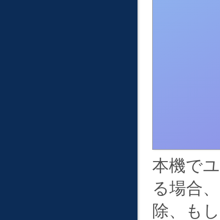
本機で
る場合、
除、も