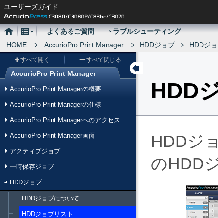
ユーザーズガイド
ホ
メ
よくあるご質問
トラブルシューティング
ー
HOME
ニ
AccurioPro Print Manager
HDDジョブ
HDDジ
ム
ュ
すべて開く
すべて閉じる
ー
AccurioPro Print Manager
メ
HDD
AccurioPro Print Managerの概要
ニ
AccurioPro Print Managerの仕様
ュ
AccurioPro Print Managerへのアクセス
ー
AccurioPro Print Manager画面
HDDジ
アクティブジョブ
のHDD
一時保存ジョブ
HDDジョブ
HDDジョブについて
HDDジョブリスト