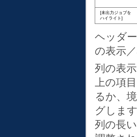
未出力ジョブを
ハイライト
ヘッダ
の表示／
列の表示
上の項
るか、
グします
列の長い