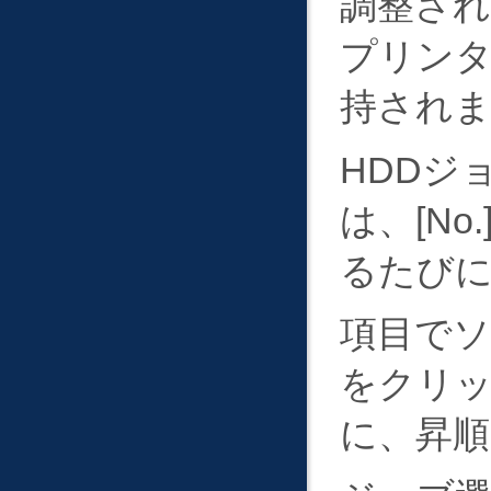
調整され
プリン
持され
HDDジ
は、
No.
るたび
項目で
をクリ
に、昇順