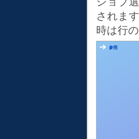
ジョブ選
されま
時は行の
参照