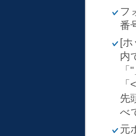
ほ
フ
そ
く
番
ほ
ホ
そ
く
内
"
先
べ
ほ
元
そ
く