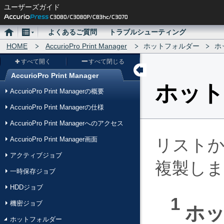
ユーザーズガイド
ホ
メ
よくあるご質問
トラブルシューティング
ー
HOME
ニ
AccurioPro Print Manager
ホットフォルダー
ホ
ム
ュ
すべて開く
すべて閉じる
ー
AccurioPro Print Manager
メ
ホット
AccurioPro Print Managerの概要
ニ
AccurioPro Print Managerの仕様
ュ
AccurioPro Print Managerへのアクセス
ー
AccurioPro Print Manager画面
リスト
アクティブジョブ
複製しま
一時保存ジョブ
HDDジョブ
機密ジョブ
ホ
ホットフォルダー