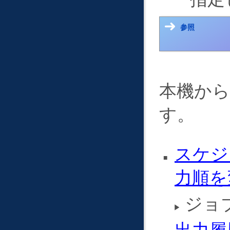
参照
本機か
す。
スケジ
力順を
ジョ
出力履