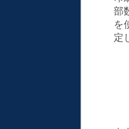
部
を
定
ほ