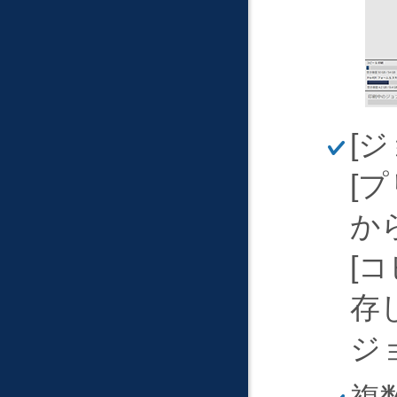
ほ
ジ
そ
く
プ
か
コ
存
ジ
ほ