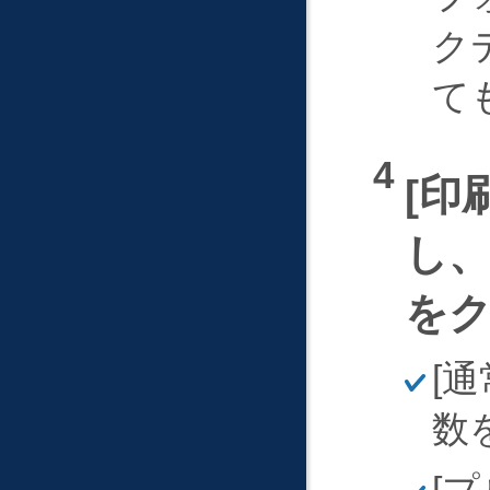
ク
て
印
し
を
ほ
通
そ
く
数
ほ
プ