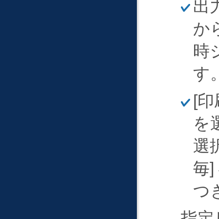
出
そ
く
か
時
す
ほ
印
そ
く
を
選
毎
つ
指定