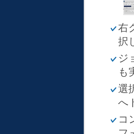
ほ
右
そ
く
択
ほ
ジ
そ
く
も
ほ
選
そ
く
へ
ほ
コ
そ
く
フ