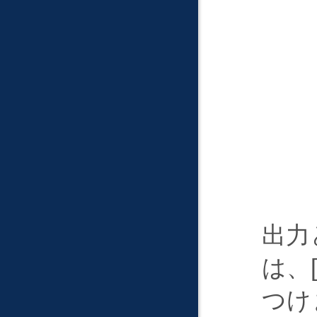
出力
は、
つけ