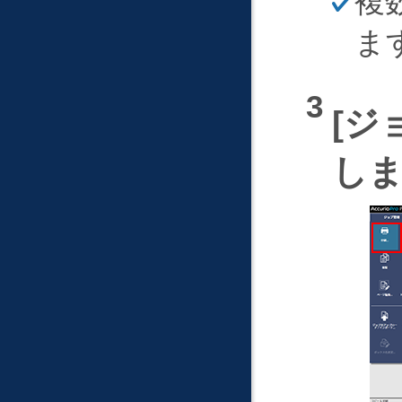
複
そ
く
ま
ジ
し