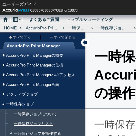
ユーザーズガイド
ホ
メ
よくあるご質問
トラブルシューティング
ー
HOME
ニ
AccurioPro Print Manager
一時保存ジョブ
一時保存ジョブを操作する
ム
ュ
すべて開く
すべて閉じる
ー
AccurioPro Print Manager
メ
一時保
AccurioPro Print Managerの概要
ニ
AccurioPro Print Managerの仕様
ュ
Accur
AccurioPro Print Managerへのアクセス
ー
AccurioPro Print Manager画面
の操作
アクティブジョブ
一時保存ジョブ
一時保存ジョブについて
一時保
一時保存ジョブリスト
一時保存ジョブを操作する