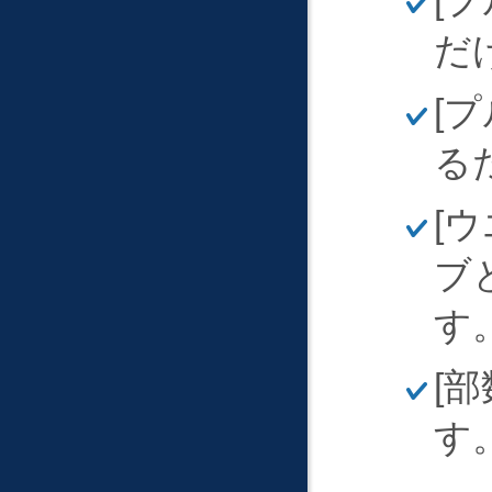
そ
く
だ
ほ
プ
そ
く
る
ほ
ウ
そ
く
ブ
す
ほ
部
そ
く
す