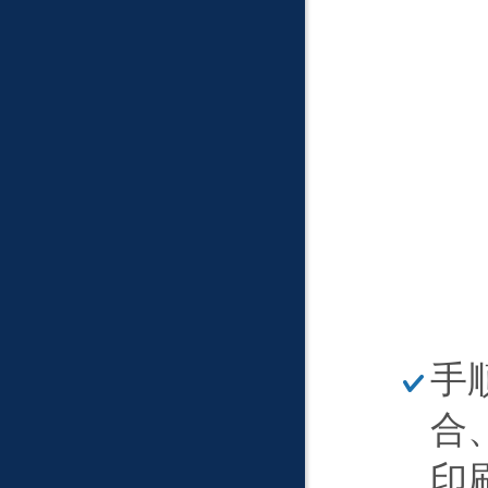
ほ
手
そ
く
合
印