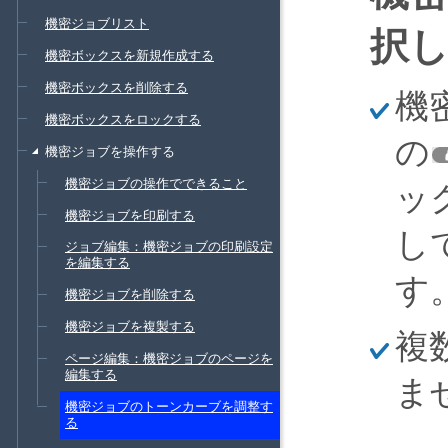
機密ジョブリスト
択
機密ボックスを新規作成する
機密ボックスを削除する
ほ
機
そ
機密ボックスをロックする
く
の
機密ジョブを操作する
機密ジョブの操作でできること
ッ
機密ジョブを印刷する
し
ジョブ編集：機密ジョブの印刷設定
を編集する
す
機密ジョブを削除する
機密ジョブを複製する
ほ
複
そ
ページ編集：機密ジョブのページを
く
編集する
ま
機密ジョブのトーンカーブを調整す
る