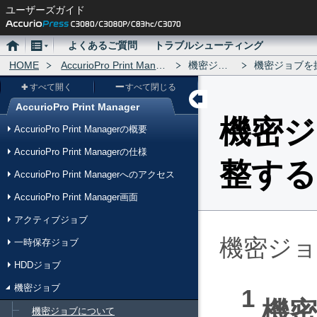
ユーザーズガイド
ホ
メ
よくあるご質問
トラブルシューティング
ー
HOME
ニ
AccurioPro Print Manager
機密ジョブ
機密ジョブを操
ム
ュ
すべて開く
すべて閉じる
ー
AccurioPro Print Manager
メ
機密ジ
AccurioPro Print Managerの概要
ニ
AccurioPro Print Managerの仕様
ュ
整する
AccurioPro Print Managerへのアクセス
ー
AccurioPro Print Manager画面
アクティブジョブ
機密ジ
一時保存ジョブ
HDDジョブ
機密ジョブ
機
機密ジョブについて