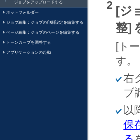
ジョブをアップロードする
ジ
ホットフォルダー
ジョブ編集：ジョブの印刷設定を編集する
整
ページ編集：ジョブのページを編集する
トーンカーブを調整する
トー
アプリケーションの起動
す。
ほ
右
そ
く
ブ
ほ
以
そ
く
保
る