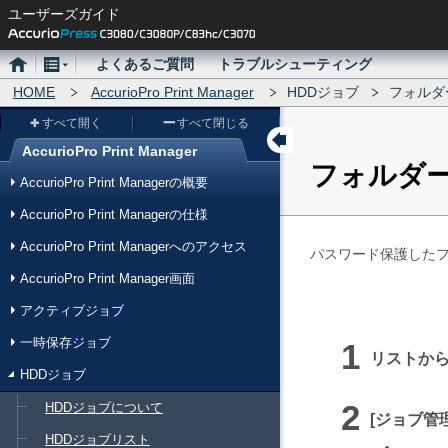
ユーザーズガイド
ホ
メ
よくあるご質問
トラブルシューティング
ー
HOME
ニ
AccurioPro Print Manager
HDDジョブ
フォルダ
ム
ュ
すべて開く
すべて閉じる
ー
AccurioPro Print Manager
フォルダ
メ
AccurioPro Print Managerの概要
ニ
AccurioPro Print Managerの仕様
ュ
AccurioPro Print Managerへのアクセス
ー
パスワード保護した
AccurioPro Print Manager画面
アクティブジョブ
一時保存ジョブ
リストか
HDDジョブ
HDDジョブについて
ジョブ管
HDDジョブリスト