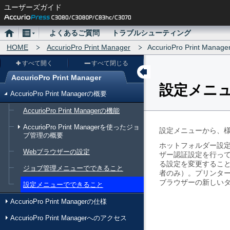
ユーザーズガイド
ホ
メ
よくあるご質問
トラブルシューティング
ー
HOME
ニ
AccurioPro Print Manager
AccurioPro Print Mana
ム
ュ
すべて開く
すべて閉じる
ー
AccurioPro Print Manager
設定メニ
メ
AccurioPro Print Managerの概要
ニ
AccurioPro Print Managerの機能
ュ
AccurioPro Print Managerを使ったジョ
ー
設定メニューから、
ブ管理の概要
ホットフォルダー設定を
Webブラウザーの設定
ザー認証設定を行って
る設定を変更するこ
ジョブ管理メニューでできること
者のみ）。プリンターの検索
ブラウザーの新しいタブでP
設定メニューでできること
AccurioPro Print Managerの仕様
AccurioPro Print Managerへのアクセス