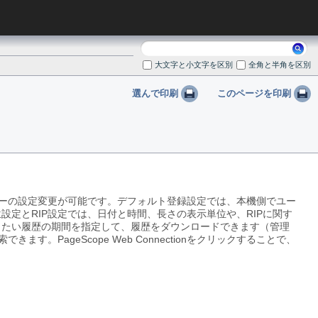
検
索:
大文字と小文字を区別
全角と半角を区別
選んで印刷
このページを印刷
トフォルダーの設定変更が可能です。デフォルト登録設定では、本機側でユー
定とRIP設定では、日付と時間、長さの表示単位や、RIPに関す
したい履歴の期間を指定して、履歴をダウンロードできます（管理
できます。PageScope Web Connectionをクリックすることで、