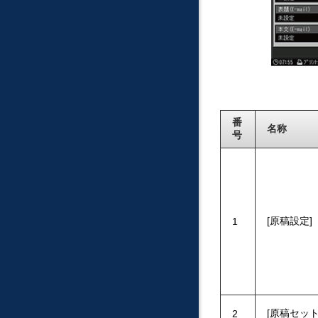
番
名称
号
原稿設定
1
原稿セッ
2