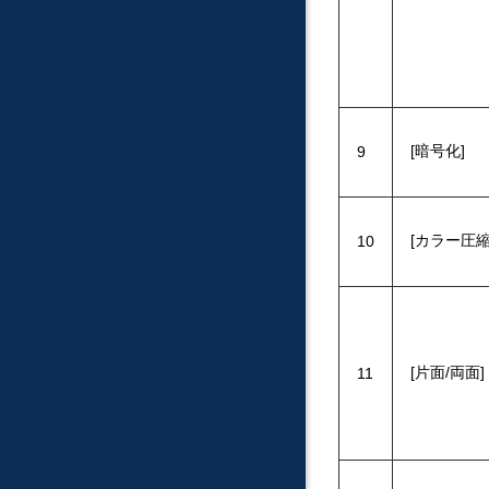
暗号化
9
カラー圧
10
片面/両面
11