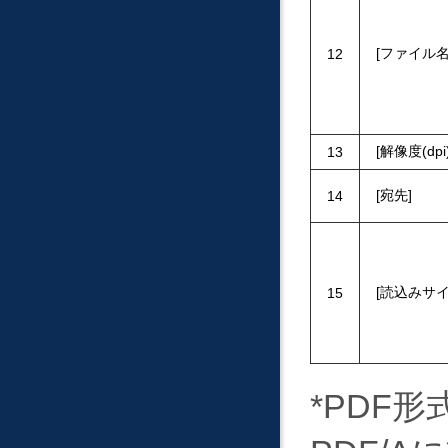
ファイル
12
解像度(dpi
13
宛先
14
読込みサ
15
*PDF