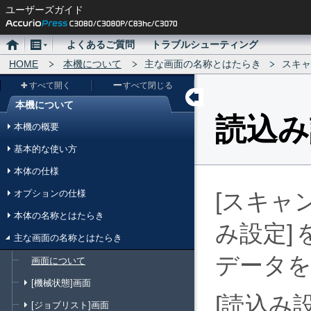
ユーザーズガイド
ホ
メ
よくあるご質問
トラブルシューティング
ー
HOME
ニ
本機について
主な画面の名称とはたらき
スキャ
ム
ュ
すべて開く
すべて閉じる
ー
本機について
メ
読込み
本機の概要
ニ
基本的な使い方
ュ
本体の仕様
ー
オプションの仕様
スキャ
本体の名称とはたらき
み設定
主な画面の名称とはたらき
データ
画面について
[機械状態]画面
読込み
[ジョブリスト]画面