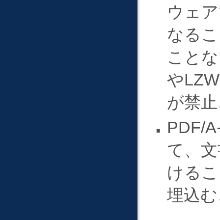
ウェア
なるこ
ことな
やLZ
が禁止
PDF/
て、文
けるこ
埋込む