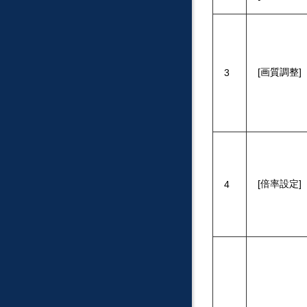
画質調整
3
倍率設定
4