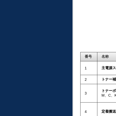
番号
名称
主電源ス
1
トナー補
2
トナーボ
3
M、C、
定着搬送
4