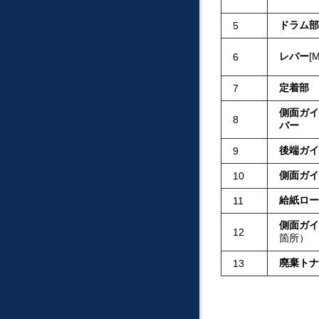
ドラム部
5
レバー
M
6
定着部
7
側面ガイ
8
バー
後端ガイ
9
側面ガイ
10
給紙ロー
11
側面ガイ
12
箇所）
廃棄トナ
13