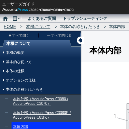
ユーザーズガイド
ホ
メ
よくあるご質問
トラブルシューティング
ー
HOME
ニ
本機について
本体の名称とはたらき
本体内部
ム
ュ
すべて開く
すべて閉じる
ー
本機について
本体内部
メ
本機の概要
ニ
基本的な使い方
ュ
本体の仕様
ー
オプションの仕様
本体の名称とはたらき
本体外部（AccurioPress C3080 /
AccurioPress C3070）
本体外部（AccurioPress C3080P /
AccurioPress C83hc）
本体内部