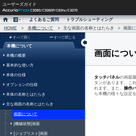
ユーザーズガイド
ホ
メ
よくあるご質問
トラブルシューティング
ー
HOME
ニ
本機について
主な画面の名称とはたらき
画面に
ム
ュ
すべて開く
すべて閉じる
ー
本機について
画面につ
メ
本機の概要
ニ
基本的な使い方
ュ
本体の仕様
ー
タッチパネル
の画面
タンがあります。こ
オプションの仕様
れます。また、
操作
ら本機の様々な設定
本体の名称とはたらき
主な画面の名称とはたらき
画面について
[機械状態]画面
[ジョブリスト]画面