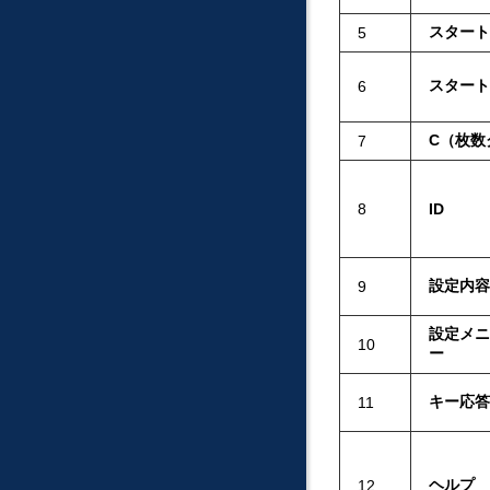
スタート
5
スタート
6
C（枚数
7
8
ID
設定内容
9
設定メニ
10
ー
キー応答
11
ヘルプ
12