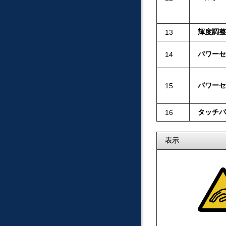
輝度調整
13
パワーセ
14
パワーセ
15
タッチパ
16
表示