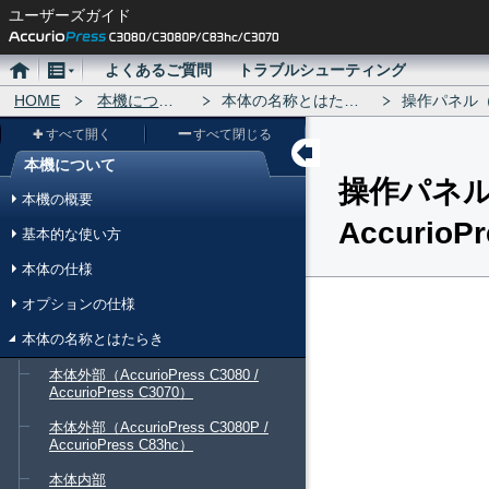
ユーザーズガイド
ホ
メ
よくあるご質問
トラブルシューティング
ー
HOME
ニ
本機について
本体の名称とはたらき
操作パネル（Accu
ム
ュ
すべて開く
すべて閉じる
ー
本機について
操作パネル（A
メ
本機の概要
ニ
AccurioP
基本的な使い方
ュ
本体の仕様
ー
オプションの仕様
本体の名称とはたらき
本体外部（AccurioPress C3080 /
AccurioPress C3070）
本体外部（AccurioPress C3080P /
AccurioPress C83hc）
本体内部