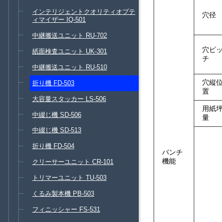
インテリジェントクオリティオプテ
穴径
ィマイザー IQ-501
中継搬送ユニット RU-702
穴ピ
紙面検査ユニット UK-301
チ
中継搬送ユニット RU-510
穴縦
折り機 FD-503
置
大容量スタッカー LS-506
用紙
中綴じ機 SD-506
量
中綴じ機 SD-513
折り機 FD-504
パンチ
機能
クリーサーユニット CR-101
トリマーユニット TU-503
くるみ製本機 PB-503
フィニッシャー FS-531