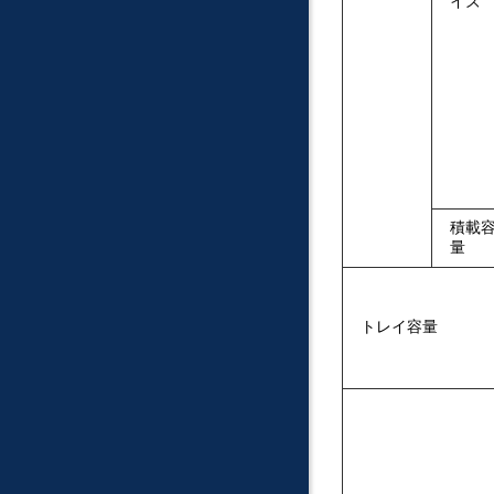
イズ
積載
量
トレイ容量