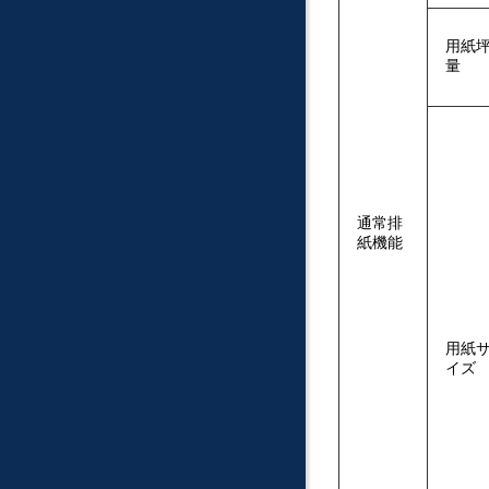
用紙
量
通常排
紙機能
用紙
イズ