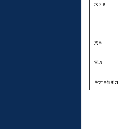
大きさ
質量
電源
最大消費電力