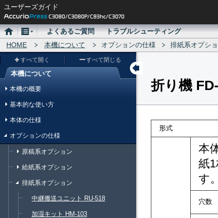
ユーザーズガイド
ホ
メ
よくあるご質問
トラブルシューティング
ー
HOME
ニ
本機について
オプションの仕様
排紙系オプショ
ム
ュ
すべて開く
すべて閉じる
ー
本機について
折り機 FD-
メ
本機の概要
ニ
基本的な使い方
ュ
本体の仕様
ー
形式
オプションの仕様
本
原稿系オプション
紙
給紙系オプション
す
排紙系オプション
中継搬送ユニット RU-518
穴数
加湿キット HM-103