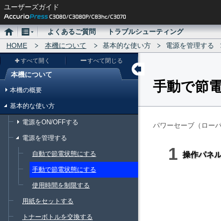
ユーザーズガイド
ホ
メ
よくあるご質問
トラブルシューティング
ー
HOME
ニ
本機について
基本的な使い方
電源を管理する
ム
ュ
すべて開く
すべて閉じる
ー
本機について
手動で節
メ
本機の概要
ニ
基本的な使い方
ュ
電源をON/OFFする
ー
パワーセーブ（ロー
電源を管理する
自動で節電状態にする
操作パネ
手動で節電状態にする
使用時間を制限する
用紙をセットする
トナーボトルを交換する