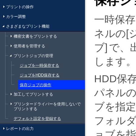
保存ジ
プリントの操作
一時保
カラー調整
さまざまなプリント機能
ネルの
機密文書をプリントする
ブ
で、
使用者を管理する
プリントジョブの管理
します
ジョブを一時保存する
ジョブをHDD保存する
HDD保
保存ジョブの操作
パネル
加工してプリントする
ブを指
プリンタードライバーを使用しないで
プリントする
フォル
デフォルト設定を登録する
レポートの出力
ョブを