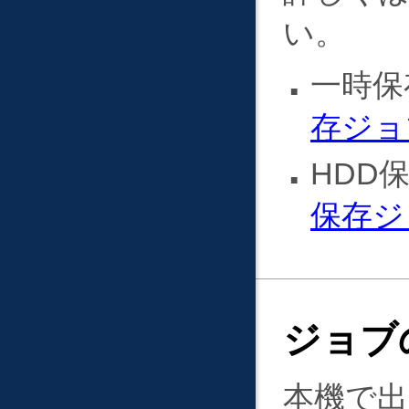
い。
一時
存ジョ
HDD
保存ジ
ジョブ
本機で