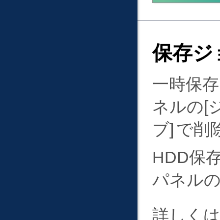
保存ジ
一時保
ネルの
ブ
で削
HDD保
パネル
詳しく