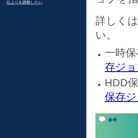
仕上りを調整したい
詳しく
い。
一時
存ジョ
HDD
保存ジ
参考