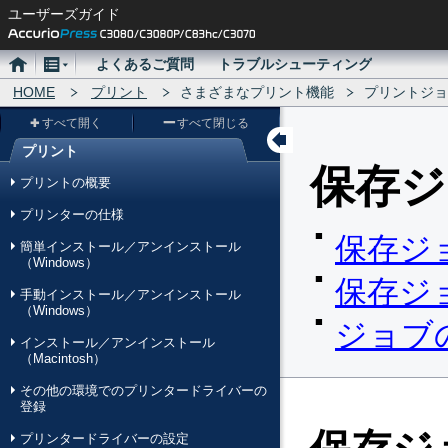
ユーザーズガイド
ホ
メ
よくあるご質問
トラブルシューティング
ー
HOME
ニ
プリント
さまざまなプリント機能
プリントジョ
ム
ュ
すべて開く
すべて閉じる
ー
プリント
メ
保存ジ
プリントの概要
ニ
プリンターの仕様
ュ
保存ジ
簡単インストール／アンインストール
ー
（Windows）
保存ジ
手動インストール／アンインストール
（Windows）
ジョブ
インストール／アンインストール
（Macintosh）
その他の環境でのプリンタードライバーの
登録
プリンタードライバーの設定