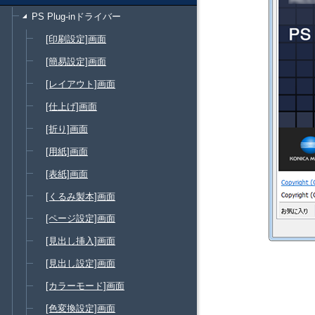
PS Plug-inドライバー
[印刷設定]画面
[簡易設定]画面
[レイアウト]画面
[仕上げ]画面
[折り]画面
[用紙]画面
[表紙]画面
[くるみ製本]画面
[ページ設定]画面
[見出し挿入]画面
[見出し設定]画面
[カラーモード]画面
[色変換設定]画面