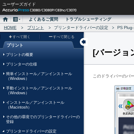
ユーザーズガイド
ホ
メ
よくあるご質問
トラブルシューティング
ー
HOME
ニ
プリント
プリンタードライバーの設定
PS Plu
ム
ュ
すべて開く
すべて閉じる
ー
プリント
バージョ
メ
プリントの概要
ニ
プリンターの仕様
ュ
簡単インストール／アンインストール
ー
このドライバーのバ
（Windows）
手動インストール／アンインストール
（Windows）
インストール／アンインストール
（Macintosh）
その他の環境でのプリンタードライバーの
登録
プリンタードライバーの設定